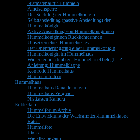
Nistmaterial für Hummeln
Ameisensperre
Der Suchflug der Hummelkönigin
Selbstansiedlung (passive Ansiedlung) der
Hummelkönigin
Aktive Ansiedlung von Hummelköniginnen
Hummelköniginnen Rückkehrerinnen
Umsetzen eines Hummelnestes
Der Orientierungsflug einer Hummelkönigin
Hummelkönigin im Hummelhaus
Wie erkenne ich ob ein Hummelhotel belegt ist?
Anleitung: Hummelklappe
Kontrolle Hummelhaus
Hummeln füttern
Hummelhaus
Hummelhaus Bauanleitungen
Hummelhaus Vergleich
Nistkasten Kamera
Entdecken
Hummelforum Archiv
Die Entwicklung der Wachsmotten-Hummelklappe
Rätsel
Hummelfoto
Links
Wie alles begann