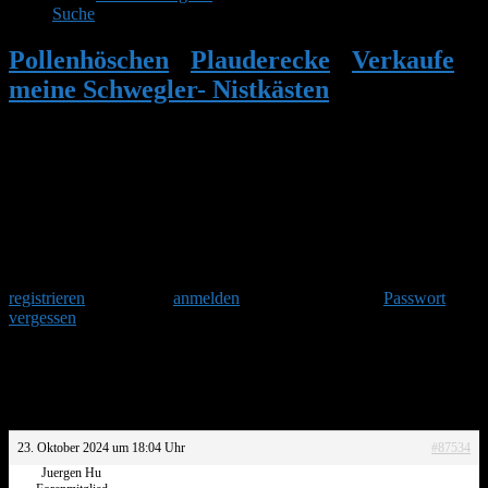
Suche
Pollenhöschen
•
Plauderecke
•
Verkaufe
meine Schwegler- Nistkästen
•
Antwort
auf: Verkaufe meine Schwegler-
Nistkästen
Herzlich Willkommen
Um am Hummelforum teilzunehmen musst Du Dich einmalig
registrieren
und danach
anmelden
. Oder hast Du Dein
Passwort
vergessen
?
Antwort auf: Verkaufe meine Schwegler-
Nistkästen
23. Oktober 2024 um 18:04 Uhr
#87534
Juergen Hu