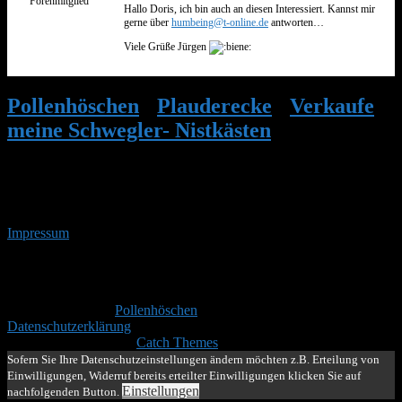
Forenmitglied
Hallo Doris, ich bin auch an diesen Interessiert. Kannst mir
gerne über
humbeing@t-online.de
antworten…
Viele Grüße Jürgen
Pollenhöschen
•
Plauderecke
•
Verkaufe
meine Schwegler- Nistkästen
•
Antwort
auf: Verkaufe meine Schwegler-
Nistkästen
Impressum
• 07.08.2026 • 21:51 Uhr
YouTube
RSS-
Feed
Copyright © 2026
Pollenhöschen
. Alle Rechte vorbehalten.
Datenschutzerklärung
Theme: Catch Box by
Catch Themes
Nach
Sofern Sie Ihre Datenschutzeinstellungen ändern möchten z.B. Erteilung von
oben
Einwilligungen, Widerruf bereits erteilter Einwilligungen klicken Sie auf
scrollen
Einstellungen
nachfolgenden Button.