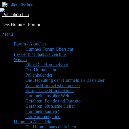
Zum
Inhalt
Pollenhöschen
springen
Das Hummel-Forum
Menü
Primäres
Forum / Aktuelles
Hummel Forum Übersicht
Menü
Lesestoff / Inhaltsverzeichnis
Wissen
Film: Der Hummelstaat
Das Hummeljahr
Pollenkalender
Die Bedeutung der Hummeln als Bestäuber
Welche Hummel ist denn das?
Europäische Hummelarten
Hummeln aus aller Welt
Gefahren: Feinde und Parasiten
Gefahren: Nützliche Helfer
Hummeln kaufen?
Der Hummelgarten
Hummeln Ansiedeln
Ein Hummelhaus einrichten