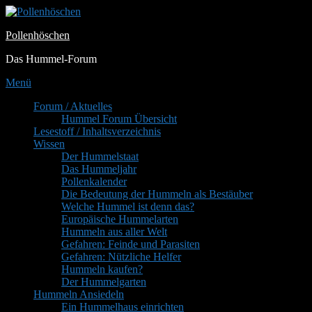
Zum
Inhalt
Pollenhöschen
springen
Das Hummel-Forum
Menü
Primäres
Forum / Aktuelles
Hummel Forum Übersicht
Menü
Lesestoff / Inhaltsverzeichnis
Wissen
Der Hummelstaat
Das Hummeljahr
Pollenkalender
Die Bedeutung der Hummeln als Bestäuber
Welche Hummel ist denn das?
Europäische Hummelarten
Hummeln aus aller Welt
Gefahren: Feinde und Parasiten
Gefahren: Nützliche Helfer
Hummeln kaufen?
Der Hummelgarten
Hummeln Ansiedeln
Ein Hummelhaus einrichten