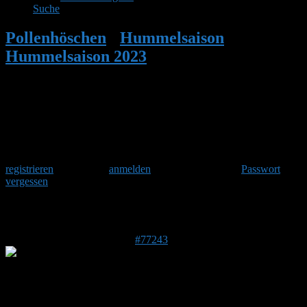
Suche
Pollenhöschen
•
Hummelsaison
•
Hummelsaison 2023
•
Antwort auf:
Hummelsaison 2023
Herzlich Willkommen
Um am Hummelforum teilzunehmen musst Du Dich einmalig
registrieren
und danach
anmelden
. Oder hast Du Dein
Passwort
vergessen
?
Antwort auf: Hummelsaison 2023
15. April 2023 um 19:25 Uhr
#77243
Stefan
Admin
DE 84513
398 m