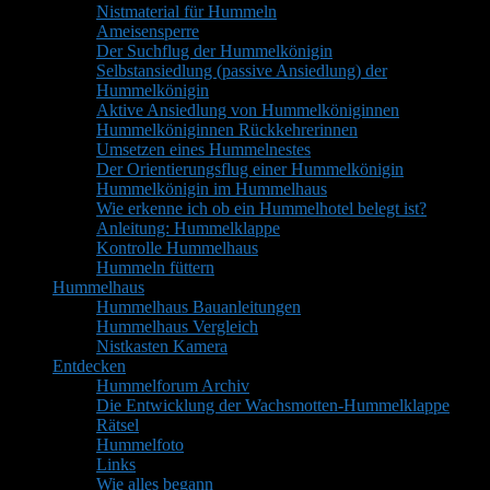
Nistmaterial für Hummeln
Ameisensperre
Der Suchflug der Hummelkönigin
Selbstansiedlung (passive Ansiedlung) der
Hummelkönigin
Aktive Ansiedlung von Hummelköniginnen
Hummelköniginnen Rückkehrerinnen
Umsetzen eines Hummelnestes
Der Orientierungsflug einer Hummelkönigin
Hummelkönigin im Hummelhaus
Wie erkenne ich ob ein Hummelhotel belegt ist?
Anleitung: Hummelklappe
Kontrolle Hummelhaus
Hummeln füttern
Hummelhaus
Hummelhaus Bauanleitungen
Hummelhaus Vergleich
Nistkasten Kamera
Entdecken
Hummelforum Archiv
Die Entwicklung der Wachsmotten-Hummelklappe
Rätsel
Hummelfoto
Links
Wie alles begann