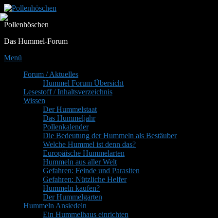
Zum
Inhalt
Pollenhöschen
springen
Das Hummel-Forum
Menü
Primäres
Forum / Aktuelles
Hummel Forum Übersicht
Menü
Lesestoff / Inhaltsverzeichnis
Wissen
Der Hummelstaat
Das Hummeljahr
Pollenkalender
Die Bedeutung der Hummeln als Bestäuber
Welche Hummel ist denn das?
Europäische Hummelarten
Hummeln aus aller Welt
Gefahren: Feinde und Parasiten
Gefahren: Nützliche Helfer
Hummeln kaufen?
Der Hummelgarten
Hummeln Ansiedeln
Ein Hummelhaus einrichten