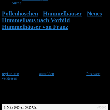
Suche
Pollenhöschen
•
Hummelhäuser
•
Neues
Hummelhaus nach Vorbild
Hummelhäuser von Franz
•
Antwort auf:
Neues Hummelhaus nach Vorbild
Hummelhäuser von Franz
Herzlich Willkommen
Um am Hummelforum teilzunehmen musst Du Dich einmalig
registrieren
und danach
anmelden
. Oder hast Du Dein
Passwort
vergessen
?
Antwort auf: Neues Hummelhaus nach
Vorbild Hummelhäuser von Franz
9. März 2023 um 00:25 Uhr
#75965