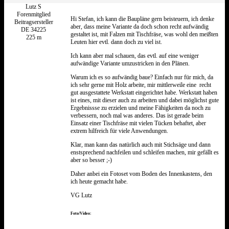
Lutz S
Forenmitglied
Hi Stefan, ich kann die Baupläne gern beisteuern, ich denke
Beitragsersteller
aber, dass meine Variante da doch schon recht aufwändig
DE 34225
gestaltet ist, mit Falzen mit Tischfräse, was wohl den meißten
225 m
Leuten hier evtl. dann doch zu viel ist.
Ich kann aber mal schauen, das evtl. auf eine weniger
aufwändige Variante umzustricken in den Plänen.
Warum ich es so aufwändig baue? Einfach nur für mich, da
ich sehr gerne mit Holz arbeite, mir mittlerweile eine recht
gut ausgestattete Werkstatt eingerichtet habe. Werkstatt haben
ist eines, mit dieser auch zu arbeiten und dabei möglichst gute
Ergebnissse zu erzielen und meine Fähigkeiten da noch zu
verbessern, noch mal was anderes. Das ist gerade beim
Einsatz einer Tischfräse mit vielen Tücken behaftet, aber
extrem hilfreich für viele Anwendungen.
Klar, man kann das natürlich auch mit Stichsäge und dann
enstsprechend nachfeilen und schleifen machen, mir gefällt es
aber so besser ;-)
Daher anbei ein Fotoset vom Boden des Innenkastens, den
ich heute gemacht habe.
VG Lutz
Foto/Video: