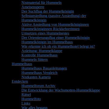
Nistmaterial für Hummeln
Ameisensperre
Der Suchflug der Hummelkönigin
Selbstansiedlung (passive Ansiedlung) der
Hummelkönigin
Aktive Ansiedlung von Hummelköniginnen
Hummelköniginnen Rückkehrerinnen
Umsetzen eines Hummelnestes
Der Orientierungsflug einer Hummelkönigin
Hummelkönigin im Hummelhaus
Wie erkenne ich ob ein Hummelhotel belegt ist?
Anleitung: Hummelklappe
Kontrolle Hummelhaus
Hummeln füttern
Hummelhaus
Hummelhaus Bauanleitungen
Hummelhaus Vergleich
Nistkasten Kamera
Entdecken
Hummelforum Archiv
Die Entwicklung der Wachsmotten-Hummelklappe
Rätsel
Hummelfoto
Links
Wie alles begann