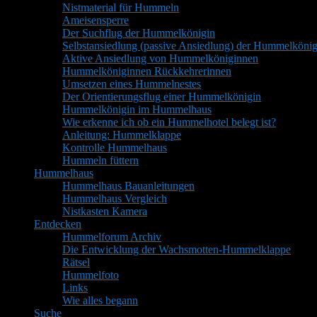
Nistmaterial für Hummeln
Ameisensperre
Der Suchflug der Hummelkönigin
Selbstansiedlung (passive Ansiedlung) der Hummelkönig
Aktive Ansiedlung von Hummelköniginnen
Hummelköniginnen Rückkehrerinnen
Umsetzen eines Hummelnestes
Der Orientierungsflug einer Hummelkönigin
Hummelkönigin im Hummelhaus
Wie erkenne ich ob ein Hummelhotel belegt ist?
Anleitung: Hummelklappe
Kontrolle Hummelhaus
Hummeln füttern
Hummelhaus
Hummelhaus Bauanleitungen
Hummelhaus Vergleich
Nistkasten Kamera
Entdecken
Hummelforum Archiv
Die Entwicklung der Wachsmotten-Hummelklappe
Rätsel
Hummelfoto
Links
Wie alles begann
Suche