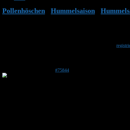
Pollenhöschen
•
Hummelsaison
•
Hummelsa
Herzlich Willkommen
Um am Hummelforum teilzunehmen musst Du Dich einmalig
registri
Antwort auf: Hummelsaison 2023
3. März 2023 um 07:39 Uhr
#75844
A. Mimulus
Moin zusammen!
Hier an der Nordsee ist es nass, neblig und uselig kalt. Draußen blüh
Schatten unter einem Flieder, umgeben von Frühlingsblühern und spät
Viele Grüße