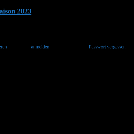
ison 2023
•
Antwort auf: Hummelsaison 20
eren
und danach
anmelden
. Oder hast Du Dein
Passwort vergessen
?
en zwar die Krokusse, aber Insekten, egal welcher Art, sind noch keine
er diversen anderen Pflanzen und wartet auf Besiedelung.