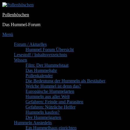
Zum
Inhalt
Pollenhöschen
springen
Das Hummel-Forum
Menü
Primäres
Forum / Aktuelles
Hummel Forum Übersicht
Menü
Lesestoff / Inhaltsverzeichnis
Wissen
Film: Der Hummelstaat
Das Hummeljahr
Pollenkalender
Die Bedeutung der Hummeln als Bestäuber
Welche Hummel ist denn das?
Europäische Hummelarten
Hummeln aus aller Welt
Gefahren: Feinde und Parasiten
Gefahren: Nützliche Helfer
Hummeln kaufen?
Der Hummelgarten
Hummeln Ansiedeln
Ein Hummelhaus einrichten