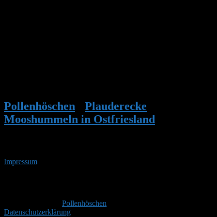
420, 510 m
@ Hinrich – ja, ein Urlaub in Norddeutschland wäre für mich super
– ebenso wie wohl für Dich bei uns hier im Salzkammergut bei
Seen und Bergen. Man kann hier u.a. Eisenhut-, Wald-, Distel- und
Veränderliche Hummeln beobachten. Fotos vermeintlicher Moos-
und Sandhummeln von mir, wurden im Forum von Experten für
Acker- bzw. Waldhummeln identifiziert. @ Jan – viele/mehr
Kleewiesen wären wohl der Wunsch vieler Hummel- und
Wildbienenschützer!
Pollenhöschen
•
Plauderecke
•
Mooshummeln in Ostfriesland
•
Antwort
auf: Mooshummeln in Ostfriesland
Impressum
• 06.08.2026 • 08:02 Uhr
YouTube
RSS-
Feed
Copyright © 2026
Pollenhöschen
. Alle Rechte vorbehalten.
Datenschutzerklärung