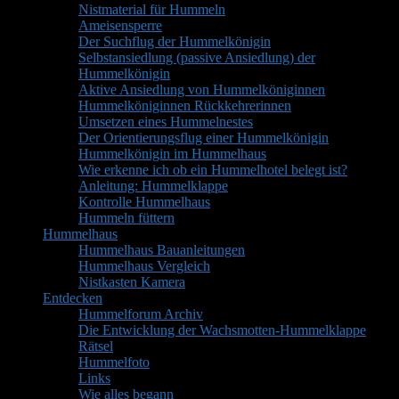
Nistmaterial für Hummeln
Ameisensperre
Der Suchflug der Hummelkönigin
Selbstansiedlung (passive Ansiedlung) der
Hummelkönigin
Aktive Ansiedlung von Hummelköniginnen
Hummelköniginnen Rückkehrerinnen
Umsetzen eines Hummelnestes
Der Orientierungsflug einer Hummelkönigin
Hummelkönigin im Hummelhaus
Wie erkenne ich ob ein Hummelhotel belegt ist?
Anleitung: Hummelklappe
Kontrolle Hummelhaus
Hummeln füttern
Hummelhaus
Hummelhaus Bauanleitungen
Hummelhaus Vergleich
Nistkasten Kamera
Entdecken
Hummelforum Archiv
Die Entwicklung der Wachsmotten-Hummelklappe
Rätsel
Hummelfoto
Links
Wie alles begann