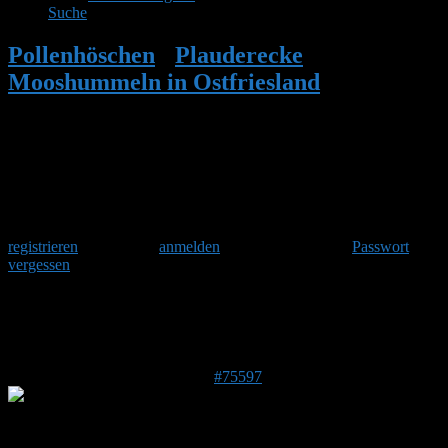
Suche
Pollenhöschen
•
Plauderecke
•
Mooshummeln in Ostfriesland
•
Antwort
auf: Mooshummeln in Ostfriesland
Herzlich Willkommen
Um am Hummelforum teilzunehmen musst Du Dich einmalig
registrieren
und danach
anmelden
. Oder hast Du Dein
Passwort
vergessen
?
Antwort auf: Mooshummeln in
Ostfriesland
21. Februar 2023 um 22:40 Uhr
#75597
Christian
Forenmitglied
A-4800, 4851