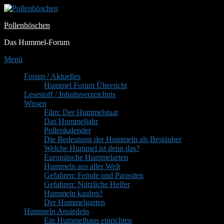
Zum
Inhalt
Pollenhöschen
springen
Das Hummel-Forum
Menü
Primäres
Forum / Aktuelles
Hummel Forum Übersicht
Menü
Lesestoff / Inhaltsverzeichnis
Wissen
Film: Der Hummelstaat
Das Hummeljahr
Pollenkalender
Die Bedeutung der Hummeln als Bestäuber
Welche Hummel ist denn das?
Europäische Hummelarten
Hummeln aus aller Welt
Gefahren: Feinde und Parasiten
Gefahren: Nützliche Helfer
Hummeln kaufen?
Der Hummelgarten
Hummeln Ansiedeln
Ein Hummelhaus einrichten