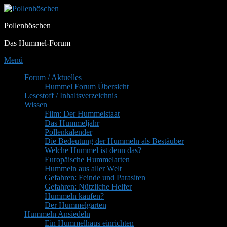
Zum
Inhalt
Pollenhöschen
springen
Das Hummel-Forum
Menü
Primäres
Forum / Aktuelles
Hummel Forum Übersicht
Menü
Lesestoff / Inhaltsverzeichnis
Wissen
Film: Der Hummelstaat
Das Hummeljahr
Pollenkalender
Die Bedeutung der Hummeln als Bestäuber
Welche Hummel ist denn das?
Europäische Hummelarten
Hummeln aus aller Welt
Gefahren: Feinde und Parasiten
Gefahren: Nützliche Helfer
Hummeln kaufen?
Der Hummelgarten
Hummeln Ansiedeln
Ein Hummelhaus einrichten