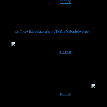
18. August 2019 um 10:25 Uhr
#38820
Frank
Forenmitglied
199 m
Das könnte doch passen:
https://de.wikipedia.org/wiki/T%C3%B6pferwespen
oder???
Kannte ich vorher aber auch nicht. Danke!
20. August 2019 um 11:53 Uhr
#38858
bumblebee
Forenmitglied
Beitragsersteller
Danke – das wird sie wohl sein, die Töpfer- oder
Lehmwespe. Ich werde es beobachten und berichten
21. August 2019 um 23:34 Uhr
#38878
Bulli
Forenmitglied