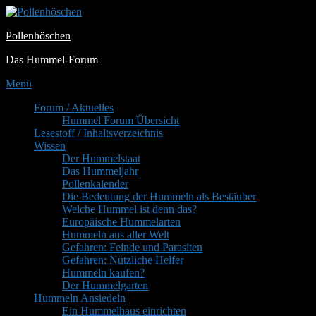
Zum
Inhalt
Pollenhöschen
springen
Das Hummel-Forum
Menü
Primäres
Forum / Aktuelles
Hummel Forum Übersicht
Menü
Lesestoff / Inhaltsverzeichnis
Wissen
Der Hummelstaat
Das Hummeljahr
Pollenkalender
Die Bedeutung der Hummeln als Bestäuber
Welche Hummel ist denn das?
Europäische Hummelarten
Hummeln aus aller Welt
Gefahren: Feinde und Parasiten
Gefahren: Nützliche Helfer
Hummeln kaufen?
Der Hummelgarten
Hummeln Ansiedeln
Ein Hummelhaus einrichten