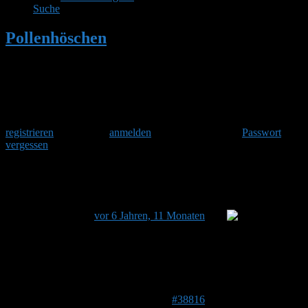
Suche
Pollenhöschen
•
Lehmkugeln?
Herzlich Willkommen
Um am Hummelforum teilzunehmen musst Du Dich einmalig
registrieren
und danach
anmelden
. Oder hast Du Dein
Passwort
vergessen
?
Lehmkugeln?
Dieses Thema hat 4 Antworten sowie 4 Teilnehmer und
wurde zuletzt
vor 6 Jahren, 11 Monaten
von
Bulli
aktualisiert.
Ansicht von 5 Beiträgen – 1 bis 5 (von insgesamt 5)
Autor
Beiträge
17. August 2019 um 21:01 Uhr
#38816