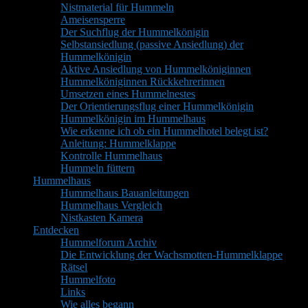
Nistmaterial für Hummeln
Ameisensperre
Der Suchflug der Hummelkönigin
Selbstansiedlung (passive Ansiedlung) der
Hummelkönigin
Aktive Ansiedlung von Hummelköniginnen
Hummelköniginnen Rückkehrerinnen
Umsetzen eines Hummelnestes
Der Orientierungsflug einer Hummelkönigin
Hummelkönigin im Hummelhaus
Wie erkenne ich ob ein Hummelhotel belegt ist?
Anleitung: Hummelklappe
Kontrolle Hummelhaus
Hummeln füttern
Hummelhaus
Hummelhaus Bauanleitungen
Hummelhaus Vergleich
Nistkasten Kamera
Entdecken
Hummelforum Archiv
Die Entwicklung der Wachsmotten-Hummelklappe
Rätsel
Hummelfoto
Links
Wie alles begann