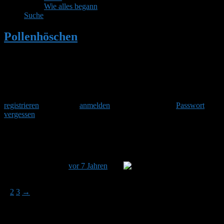
Wie alles begann
Suche
Pollenhöschen
•
Kuckuckshummel
Herzlich Willkommen
Um am Hummelforum teilzunehmen musst Du Dich einmalig
registrieren
und danach
anmelden
. Oder hast Du Dein
Passwort
vergessen
?
Kuckuckshummel
Dieses Thema hat 37 Antworten sowie 10 Teilnehmer und
wurde zuletzt
vor 7 Jahren
von
Martha aktualisiert.
Ansicht von 15 Beiträgen – 1 bis 15 (von insgesamt 38)
1
2
3
→
Autor
Beiträge