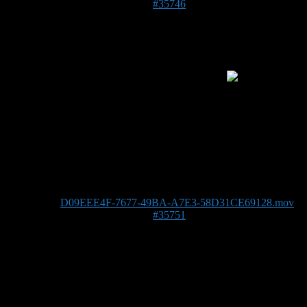
4. Juni 2019 um 18:54 Uhr
#35746
Daniel1985
Forenmitglied
Meine Hummeln hat es wohl leider erwischt
siehe
Video
kann man da was machen? Geht das Volk nun den Bach
runter?
Foto/Video:
D09EEE4F-7677-49BA-A7E3-58D31CE69128.mov
4. Juni 2019 um 19:07 Uhr
#35751
Stefan
Admin
DE 84513
398 m
Bitte das Video kleiner machen, dann kann man es hier hoch
laden. Bis 10 MB glaub ich funktionieren.