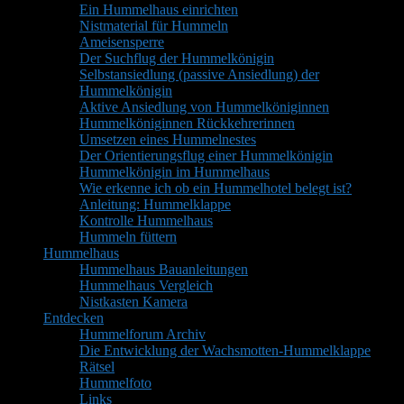
Ein Hummelhaus einrichten
Nistmaterial für Hummeln
Ameisensperre
Der Suchflug der Hummelkönigin
Selbstansiedlung (passive Ansiedlung) der
Hummelkönigin
Aktive Ansiedlung von Hummelköniginnen
Hummelköniginnen Rückkehrerinnen
Umsetzen eines Hummelnestes
Der Orientierungsflug einer Hummelkönigin
Hummelkönigin im Hummelhaus
Wie erkenne ich ob ein Hummelhotel belegt ist?
Anleitung: Hummelklappe
Kontrolle Hummelhaus
Hummeln füttern
Hummelhaus
Hummelhaus Bauanleitungen
Hummelhaus Vergleich
Nistkasten Kamera
Entdecken
Hummelforum Archiv
Die Entwicklung der Wachsmotten-Hummelklappe
Rätsel
Hummelfoto
Links