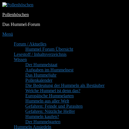
Zum
Inhalt
Pollenhöschen
springen
Das Hummel-Forum
Menü
Primäres
Forum / Aktuelles
Hummel Forum Übersicht
Menü
Lesestoff / Inhaltsverzeichnis
Wissen
Der Hummelstaat
Aufgaben im Hummelnest
Das Hummeljahr
Pollenkalender
Die Bedeutung der Hummeln als Bestäuber
Welche Hummel ist denn das?
Europäische Hummelarten
Hummeln aus aller Welt
Gefahren: Feinde und Parasiten
Gefahren: Nützliche Helfer
Hummeln kaufen?
Der Hummelgarten
Hummeln Ansiedeln