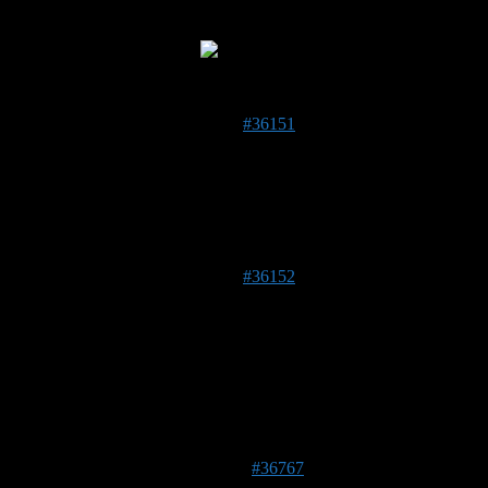
Aktivität – Zerstörung von Lebensräumen und Vergiftung.
Dies zur Erinnerung.
7. Juni 2019 um 22:20 Uhr
#36151
jimjack
Forenmitglied
Wie immer. Alles geht gut, bis der Mensch eingreift…
7. Juni 2019 um 22:33 Uhr
#36152
Daniel1985
Forenmitglied
Beitragsersteller
Will ihr ja nix böses aber muss net grad bei meinen Häusern
sein
20. Juni 2019 um 12:03 Uhr
#36767
Daniel1985