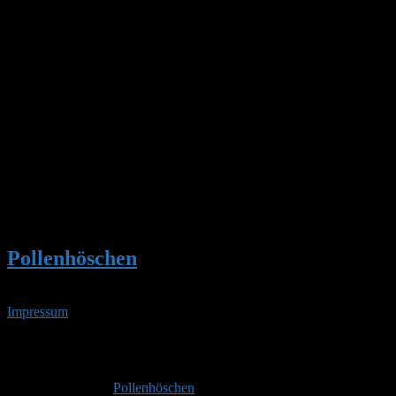
korrigiert.
Plexiglasplatten neigen zu Schwitzwasser. Dieses darf auf
keinen Fall auf das Hummelnest tropfen. Also auf gute
Belüftung achten oder die Platte tauschen.
Grüße Stefan
Autor
Beiträge
Ansicht von 3 Beiträgen – 1 bis 3 (von insgesamt 3)
Du musst angemeldet sein, um auf dieses Thema antworten
zu können.
Pollenhöschen
•
Hummelkasten öffnen
Impressum
• 09.08.2026 • 05:54 Uhr
YouTube
RSS-
Feed
Copyright © 2026
Pollenhöschen
. Alle Rechte vorbehalten.