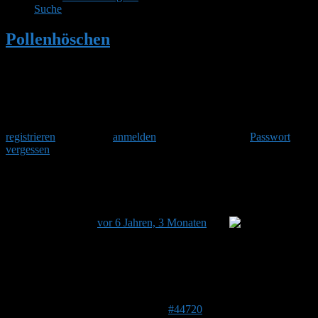
Suche
Pollenhöschen
•
Hummelkasten öffnen
Herzlich Willkommen
Um am Hummelforum teilzunehmen musst Du Dich einmalig
registrieren
und danach
anmelden
. Oder hast Du Dein
Passwort
vergessen
?
Hummelkasten öffnen
Dieses Thema hat 2 Antworten sowie 3 Teilnehmer und
wurde zuletzt
vor 6 Jahren, 3 Monaten
von
Stefan
aktualisiert.
Ansicht von 3 Beiträgen – 1 bis 3 (von insgesamt 3)
Autor
Beiträge
23. April 2020 um 20:38 Uhr
#44720