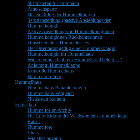
Nistmaterial für Hummeln
Ameisensperre
Der Suchflug der Hummelkönigin
Selbstansiedlung (passive Ansiedlung) der
Hummelkönigin
Aktive Ansiedlung von Hummelköniginnen
Hummelköniginnen Rückkehrerinnen
Umsetzen eines Hummelnestes
Der Orientierungsflug einer Hummelkönigin
Hummelkönigin im Hummelhaus
Wie erkenne ich ob ein Hummelhotel belegt ist?
Anleitung: Hummelklappe
Kontrolle Hummelhaus
Hummeln füttern
Hummelhaus
Hummelhaus Bauanleitungen
Hummelhaus Vergleich
Nistkasten Kamera
Entdecken
Hummelforum Archiv
Die Entwicklung der Wachsmotten-Hummelklappe
Rätsel
Hummelfoto
Links
Wie alles begann