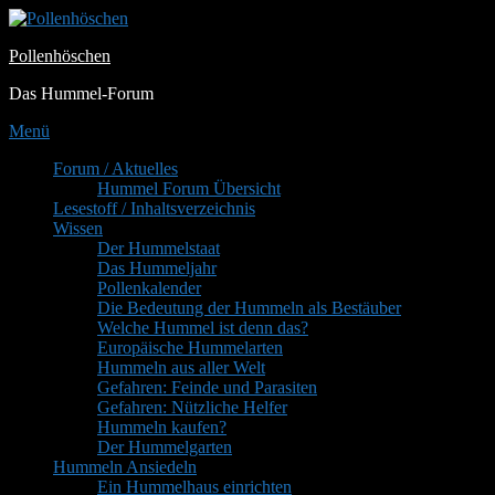
Zum
Inhalt
Pollenhöschen
springen
Das Hummel-Forum
Menü
Primäres
Forum / Aktuelles
Hummel Forum Übersicht
Menü
Lesestoff / Inhaltsverzeichnis
Wissen
Der Hummelstaat
Das Hummeljahr
Pollenkalender
Die Bedeutung der Hummeln als Bestäuber
Welche Hummel ist denn das?
Europäische Hummelarten
Hummeln aus aller Welt
Gefahren: Feinde und Parasiten
Gefahren: Nützliche Helfer
Hummeln kaufen?
Der Hummelgarten
Hummeln Ansiedeln
Ein Hummelhaus einrichten