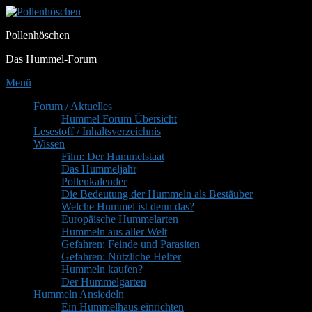
Zum
Inhalt
Pollenhöschen
springen
Das Hummel-Forum
Menü
Primäres
Forum / Aktuelles
Hummel Forum Übersicht
Menü
Lesestoff / Inhaltsverzeichnis
Wissen
Film: Der Hummelstaat
Das Hummeljahr
Pollenkalender
Die Bedeutung der Hummeln als Bestäuber
Welche Hummel ist denn das?
Europäische Hummelarten
Hummeln aus aller Welt
Gefahren: Feinde und Parasiten
Gefahren: Nützliche Helfer
Hummeln kaufen?
Der Hummelgarten
Hummeln Ansiedeln
Ein Hummelhaus einrichten