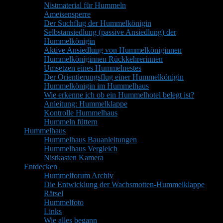
Nistmaterial für Hummeln
Ameisensperre
Der Suchflug der Hummelkönigin
Selbstansiedlung (passive Ansiedlung) der
Hummelkönigin
Aktive Ansiedlung von Hummelköniginnen
Hummelköniginnen Rückkehrerinnen
Umsetzen eines Hummelnestes
Der Orientierungsflug einer Hummelkönigin
Hummelkönigin im Hummelhaus
Wie erkenne ich ob ein Hummelhotel belegt ist?
Anleitung: Hummelklappe
Kontrolle Hummelhaus
Hummeln füttern
Hummelhaus
Hummelhaus Bauanleitungen
Hummelhaus Vergleich
Nistkasten Kamera
Entdecken
Hummelforum Archiv
Die Entwicklung der Wachsmotten-Hummelklappe
Rätsel
Hummelfoto
Links
Wie alles begann