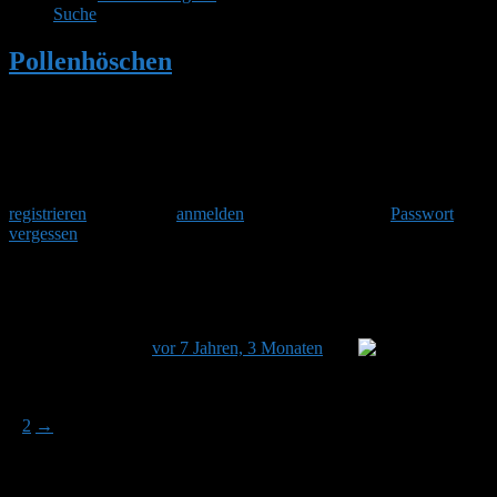
Suche
Pollenhöschen
•
Hilfe!
Herzlich Willkommen
Um am Hummelforum teilzunehmen musst Du Dich einmalig
registrieren
und danach
anmelden
. Oder hast Du Dein
Passwort
vergessen
?
Hilfe!
Dieses Thema hat 16 Antworten sowie 11 Teilnehmer und
wurde zuletzt
vor 7 Jahren, 3 Monaten
von
jimjack
aktualisiert.
Ansicht von 15 Beiträgen – 1 bis 15 (von insgesamt 17)
1
2
→
Autor
Beiträge