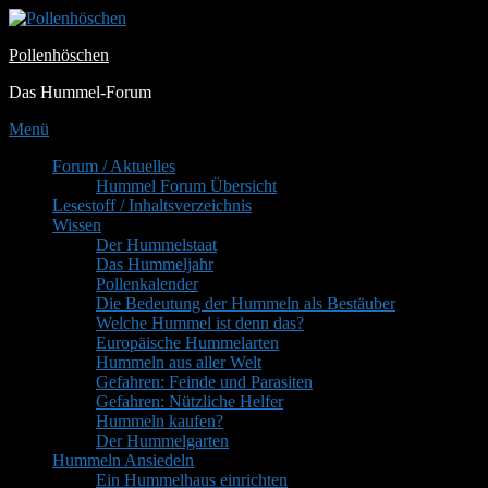
Zum
Inhalt
Pollenhöschen
springen
Das Hummel-Forum
Menü
Primäres
Forum / Aktuelles
Hummel Forum Übersicht
Menü
Lesestoff / Inhaltsverzeichnis
Wissen
Der Hummelstaat
Das Hummeljahr
Pollenkalender
Die Bedeutung der Hummeln als Bestäuber
Welche Hummel ist denn das?
Europäische Hummelarten
Hummeln aus aller Welt
Gefahren: Feinde und Parasiten
Gefahren: Nützliche Helfer
Hummeln kaufen?
Der Hummelgarten
Hummeln Ansiedeln
Ein Hummelhaus einrichten