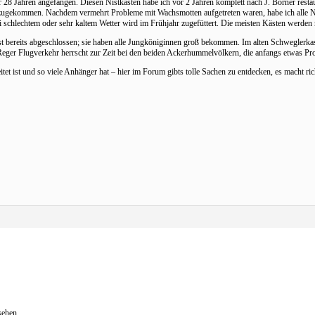
28 Jahren angefangen. Diesen Nistkasten habe ich vor 2 Jahren komplett nach J. Börner restaur
azugekommen. Nachdem vermehrt Probleme mit Wachsmotten aufgetreten waren, habe ich alle Ni
chlechtem oder sehr kaltem Wetter wird im Frühjahr zugefüttert. Die meisten Kästen werden mi
t bereits abgeschlossen; sie haben alle Jungköniginnen groß bekommen. Im alten Schweglerkas
. Reger Flugverkehr herrscht zur Zeit bei den beiden Ackerhummelvölkern, die anfangs etwas Pr
itet ist und so viele Anhänger hat – hier im Forum gibts tolle Sachen zu entdecken, es macht 
sehen.