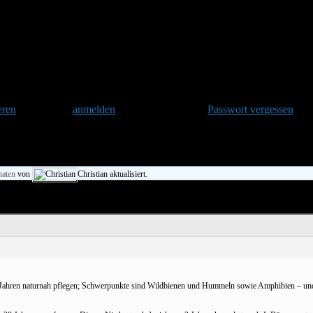
ne Ruhrpott-Hummeln
eren
und danach
anmelden
. Oder hast Du Dein
Passwort vergessen
?
meln
naten
von
Christian aktualisiert.
t 30 Jahren naturnah pflegen; Schwerpunkte sind Wildbienen und Hummeln sowie Amphibien – un