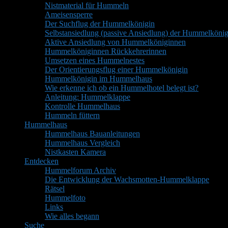
Nistmaterial für Hummeln
Ameisensperre
Der Suchflug der Hummelkönigin
Selbstansiedlung (passive Ansiedlung) der Hummelkönig
Aktive Ansiedlung von Hummelköniginnen
Hummelköniginnen Rückkehrerinnen
Umsetzen eines Hummelnestes
Der Orientierungsflug einer Hummelkönigin
Hummelkönigin im Hummelhaus
Wie erkenne ich ob ein Hummelhotel belegt ist?
Anleitung: Hummelklappe
Kontrolle Hummelhaus
Hummeln füttern
Hummelhaus
Hummelhaus Bauanleitungen
Hummelhaus Vergleich
Nistkasten Kamera
Entdecken
Hummelforum Archiv
Die Entwicklung der Wachsmotten-Hummelklappe
Rätsel
Hummelfoto
Links
Wie alles begann
Suche