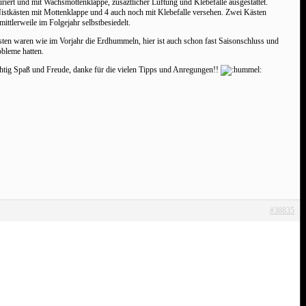
iert und mit Wachsmottenklappe, zusäztlicher Lüftung und Klebefalle ausgestattet.
stkästen mit Mottenklappe und 4 auch noch mit Klebefalle versehen. Zwei Kästen
ttlerweile im Folgejahr selbstbesiedelt.
ten waren wie im Vorjahr die Erdhummeln, hier ist auch schon fast Saisonschluss und
obleme hatten.
richtig Spaß und Freude, danke für die vielen Tipps und Anregungen!!
#38835