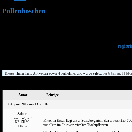
Pollenhöschen
•
Darf ich vorstellen: mei
Herzlich Willkommen
Um am Hummelforum teilzunehmen musst Du Dich einmalig
registri
Darf ich vorstellen: meine Ruhrpott-Hum
Dieses Thema hat 3 Antworten sowie 4 Teilnehmer und wurde zuletzt
vor 6 Jahren, 11 Mo
Ansicht von 4 Beiträgen – 1 bis 4 (von insgesamt 4)
Autor
Beiträge
18. August 2019 um 13:50 Uhr
Sabine
Forenmitglied
Mitten in Essen liegt unser Schrebergarten, den wir seit fas
DE 45136
vor allem im Frühjahr reichlich Trachtpflanzen.
116 m