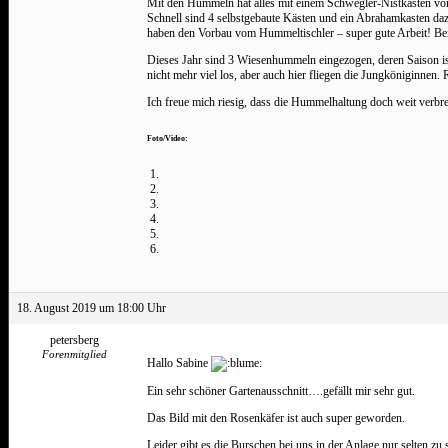
Mit den Hummeln hat alles mit einem Schwegler-Nistkasten vor 
Schnell sind 4 selbstgebaute Kästen und ein Abrahamkasten d
haben den Vorbau vom Hummeltischler – super gute Arbeit! Bei s
Dieses Jahr sind 3 Wiesenhummeln eingezogen, deren Saison is
nicht mehr viel los, aber auch hier fliegen die Jungköniginnen
Ich freue mich riesig, dass die Hummelhaltung doch weit verbre
Foto/Video:
18. August 2019 um 18:00 Uhr
petersberg
Forenmitglied
Hallo Sabine
Ein sehr schöner Gartenausschnitt….gefällt mir sehr gut.
Das Bild mit den Rosenkäfer ist auch super geworden.
Leider gibt es die Burschen bei uns in der Anlage nur selten zu 