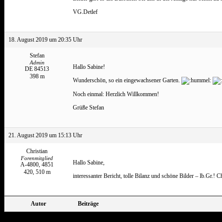
VG.Detlef
18. August 2019 um 20:35 Uhr
Stefan
Admin
Hallo Sabine!
DE 84513
398 m
Wunderschön, so ein eingewachsener Garten.
Noch einmal: Herzlich Willkommen!
Grüße Stefan
21. August 2019 um 15:13 Uhr
Christian
Forenmitglied
Hallo Sabine,
A-4800, 4851
420, 510 m
interessanter Bericht, tolle Bilanz und schöne Bilder – lb.Gr.! C
Autor
Beiträge