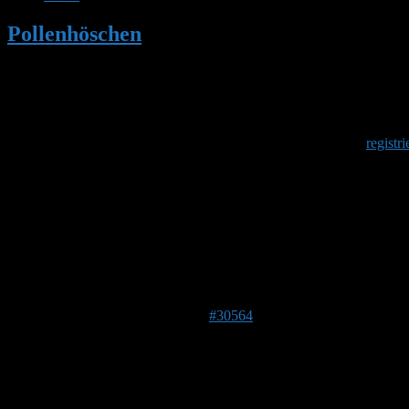
Pollenhöschen
•
Ameisen loswerden?
Herzlich Willkommen
Um am Hummelforum teilzunehmen musst Du Dich einmalig
registri
Ameisen loswerden?
Dieses Thema hat 7 Antworten sowie 5 Teilnehmer und wurde 
Ansicht von 8 Beiträgen – 1 bis 8 (von insgesamt 8)
Autor
Beiträge
8. April 2019 um 21:34 Uhr
#30564
Paul
Forenmitglied