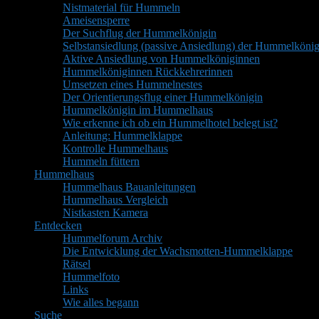
Nistmaterial für Hummeln
Ameisensperre
Der Suchflug der Hummelkönigin
Selbstansiedlung (passive Ansiedlung) der Hummelkönig
Aktive Ansiedlung von Hummelköniginnen
Hummelköniginnen Rückkehrerinnen
Umsetzen eines Hummelnestes
Der Orientierungsflug einer Hummelkönigin
Hummelkönigin im Hummelhaus
Wie erkenne ich ob ein Hummelhotel belegt ist?
Anleitung: Hummelklappe
Kontrolle Hummelhaus
Hummeln füttern
Hummelhaus
Hummelhaus Bauanleitungen
Hummelhaus Vergleich
Nistkasten Kamera
Entdecken
Hummelforum Archiv
Die Entwicklung der Wachsmotten-Hummelklappe
Rätsel
Hummelfoto
Links
Wie alles begann
Suche