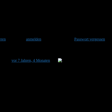
eren
und danach
anmelden
. Oder hast Du Dein
Passwort vergessen
?
zuletzt
vor 7 Jahren, 4 Monaten
von
Martha aktualisiert.