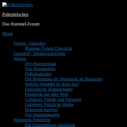
Zum
Inhalt
Pollenhöschen
springen
Das Hummel-Forum
Menü
Primäres
Forum / Aktuelles
Hummel Forum Übersicht
Menü
Lesestoff / Inhaltsverzeichnis
Wissen
Der Hummelstaat
Das Hummeljahr
Pollenkalender
Die Bedeutung der Hummeln als Bestäuber
Welche Hummel ist denn das?
Europäische Hummelarten
Hummeln aus aller Welt
Gefahren: Feinde und Parasiten
Gefahren: Nützliche Helfer
Hummeln kaufen?
Der Hummelgarten
Hummeln Ansiedeln
Ein Hummelhaus einrichten