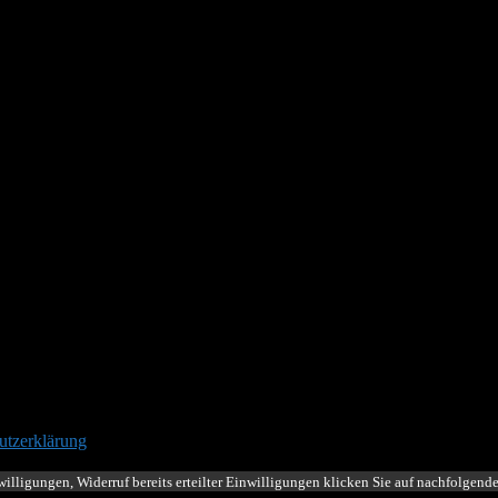
lver, Zuckerwasser in der ganzen Wiese verteilt?finde ich persönlich n
wasser, nach einigen Tagen kannst Du sie wegtragen, mindestens 10 m 
ist Du die Ameisensorge bestimmt los.
 können.
utzerklärung
illigungen, Widerruf bereits erteilter Einwilligungen klicken Sie auf nachfolgend