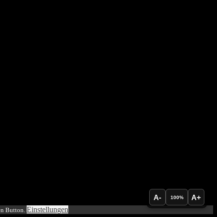
icht so gut, weil Du damit noch mehr Ameisen anziehst. Besser unter
vom Kasten entfernt. Braucht etwas Aufwand, lohnt sich aber.
A-
A+
100%
Einstellungen
en Button.