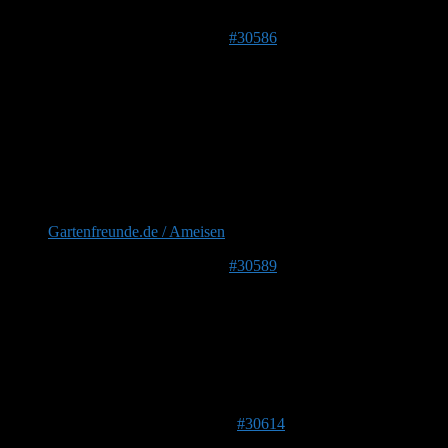
Seither bekommen meine Damen wie oben beschrieben, angemisc
9. April 2019 um 12:40 Uhr
#30586
Frank
Forenmitglied
199 m
Irgendwo hatte ich mal gelesen, dass diese gut gemeinten Rats
Die Köderdosen im Gewächshaus vor 3 Jahren brachten auch k
Ich glaube, man sollte sich mit ihnen arrangieren und eher vorb
Entweder vergrämen oder umsiedeln.
Gartenfreunde.de / Ameisen
9. April 2019 um 13:30 Uhr
#30589
Martha
Forenmitglied
CH
545 m
@ Frank Du sagst es, mit Backpulver vergrämt man sie, die Ame
besser.
10. April 2019 um 07:51 Uhr
#30614
Manfred HH