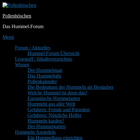
Zum
Inhalt
Pollenhöschen
springen
Das Hummel-Forum
Menü
Primäres
Forum / Aktuelles
Hummel Forum Übersicht
Menü
Lesestoff / Inhaltsverzeichnis
Wissen
Der Hummelstaat
Das Hummeljahr
Pollenkalender
Die Bedeutung der Hummeln als Bestäuber
Welche Hummel ist denn das?
Europäische Hummelarten
Hummeln aus aller Welt
Gefahren: Feinde und Parasiten
Gefahren: Nützliche Helfer
Hummeln kaufen?
Der Hummelgarten
Hummeln Ansiedeln
Ein Hummelhaus einrichten