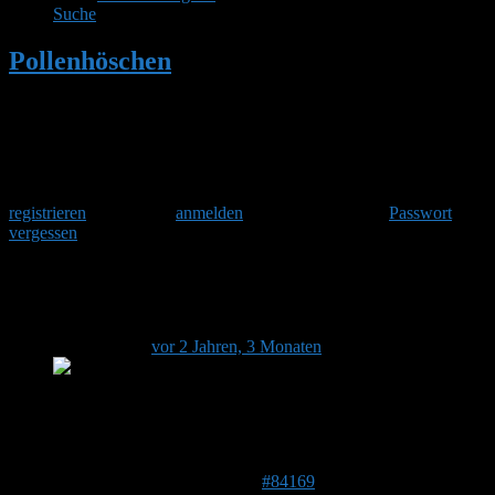
Suche
Pollenhöschen
•
Ganglänge
Herzlich Willkommen
Um am Hummelforum teilzunehmen musst Du Dich einmalig
registrieren
und danach
anmelden
. Oder hast Du Dein
Passwort
vergessen
?
Ganglänge
Dieses Thema hat 2 Antworten sowie 2 Teilnehmer und
wurde zuletzt
vor 2 Jahren, 3 Monaten
von
Marlies Schauer aktualisiert.
Ansicht von 3 Beiträgen – 1 bis 3 (von insgesamt 3)
Autor
Beiträge
22. April 2024 um 19:35 Uhr
#84169