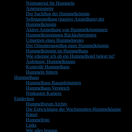
Nistmaterial für Hummeln
Ameisensperre
Der Suchflug der Hummelkönigin
Selbstansiedlung (passive Ansiedlung) der
Hummelkönigin
Aktive Ansiedlung von Hummelköniginnen
Hummelköniginnen Rückkehrerinnen
Umsetzen eines Hummelnestes
Der Orientierungsflug einer Hummelkönigin
Hummelkönigin im Hummelhaus
Wie erkenne ich ob ein Hummelhotel belegt ist?
Anleitung: Hummelklappe
Kontrolle Hummelhaus
Hummeln füttern
Hummelhaus
Hummelhaus Bauanleitungen
Hummelhaus Vergleich
Nistkasten Kamera
Entdecken
Hummelforum Archiv
Die Entwicklung der Wachsmotten-Hummelklappe
Rätsel
Hummelfoto
Links
Wie alles begann