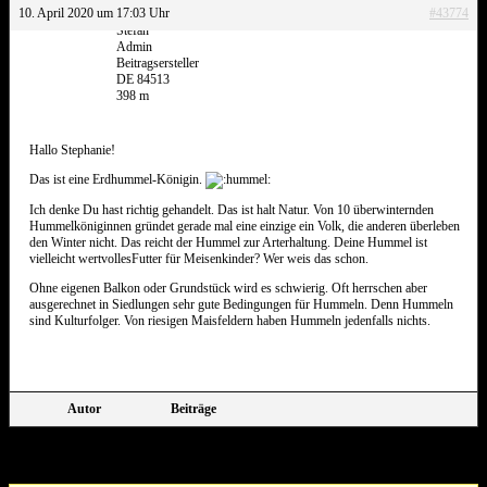
10. April 2020 um 17:03 Uhr
#43774
Stefan
Admin
Beitragsersteller
DE 84513
398 m
Hallo Stephanie!
Das ist eine Erdhummel-Königin.
Ich denke Du hast richtig gehandelt. Das ist halt Natur. Von 10 überwinternden
Hummelköniginnen gründet gerade mal eine einzige ein Volk, die anderen überleben
den Winter nicht. Das reicht der Hummel zur Arterhaltung. Deine Hummel ist
vielleicht wertvollesFutter für Meisenkinder? Wer weis das schon.
Ohne eigenen Balkon oder Grundstück wird es schwierig. Oft herrschen aber
ausgerechnet in Siedlungen sehr gute Bedingungen für Hummeln. Denn Hummeln
sind Kulturfolger. Von riesigen Maisfeldern haben Hummeln jedenfalls nichts.
Autor
Beiträge
Ansicht von 8 Beiträgen – 1 bis 8 (von insgesamt 8)