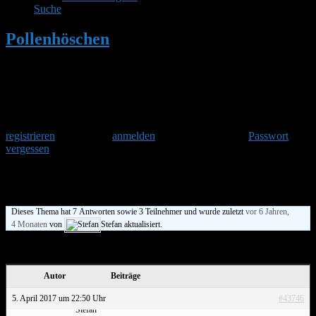
Suche
Pollenhöschen
•
Bulli: Hummelkönigin
Herzlich Willkommen
Um am Hummelforum teilzunehmen musst Du Dich einmalig
registrieren
und danach
anmelden
. Oder hast Du Dein
Passwort
vergessen
?
Bulli: Hummelkönigin
Dieses Thema hat 7 Antworten sowie 3 Teilnehmer und wurde zuletzt
vor 6 Jahren,
4 Monaten
von
Stefan aktualisiert.
Ansicht von 8 Beiträgen – 1 bis 8 (von insgesamt 8)
Autor
Beiträge
5. April 2017 um 22:50 Uhr
#43746
Stefan