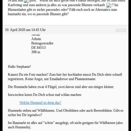
Ja und nun
würde ihr auch gerne eine Pflanze besorgen, nur ist zum einen
Karfreitag und zum anderen ja alles zu was passende Blumen verkauft.
Im
Blumenladen gibt es nichts passendes oder? Fällt euch noch ne Alternative zum
baumarkt ein, wo es passende Blumen gibt?
10. April 2020 um 14:45 Uhr
#43766
Stefan
Admin
Beitragsersteller
DE 84513
398 m
Hallo Stephanie!
Kannst Du ein Foto machen? Zum hier her hochladen musst Du Dich oben schnell
registrieren. Keine Angst, nur Emailadresse und Phantasiename.
Die Hummeln haben zwar 4 Flügel, zwei davon sind aber um einiges kleiner.
Inzwischen knnst Du Dich schon mal schlau machen:
Welche Hummel ist denn das?
Hummeln stehen auf Wildblumen. Und Obstblüten oder auch Beerenblüten. Gibt es
sicher bei Dir irgendwo?
Im Baumarkt ist alles auf “schön” ausgelegt, oft nicht geeignet für Wildbienen (also
auch Hummeln).