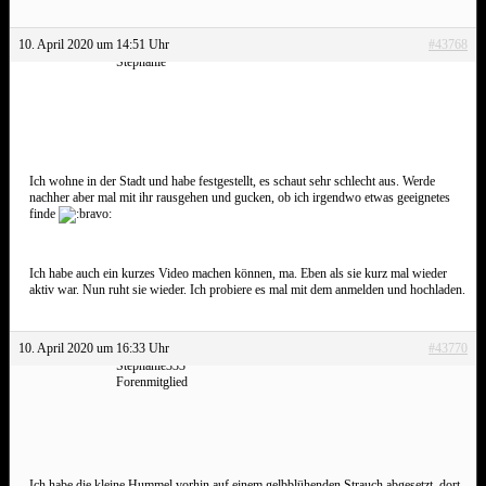
10. April 2020 um 14:51 Uhr
#43768
Stephanie
Ich wohne in der Stadt und habe festgestellt, es schaut sehr schlecht aus. Werde
nachher aber mal mit ihr rausgehen und gucken, ob ich irgendwo etwas geeignetes
finde
Ich habe auch ein kurzes Video machen können, ma. Eben als sie kurz mal wieder
aktiv war. Nun ruht sie wieder. Ich probiere es mal mit dem anmelden und hochladen.
10. April 2020 um 16:33 Uhr
#43770
Stephanie333
Forenmitglied
Ich habe die kleine Hummel vorhin auf einem gelbblühenden Strauch abgesetzt, dort