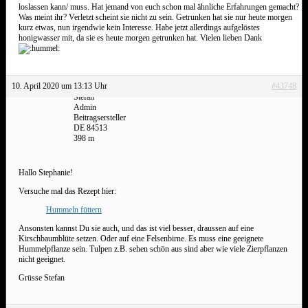
loslassen kann/ muss. Hat jemand von euch schon mal ähnliche Erfahrungen gemacht?
Was meint ihr? Verletzt scheint sie nicht zu sein. Getrunken hat sie nur heute morgen
kurz etwas, nun irgendwie kein Interesse. Habe jetzt allerdings aufgelöstes
honigwasser mit, da sie es heute morgen getrunken hat. Vielen lieben Dank
10. April 2020 um 13:13 Uhr
#43748
Stefan
Admin
Beitragsersteller
DE 84513
398 m
Hallo Stephanie!
Versuche mal das Rezept hier:
Hummeln füttern
Ansonsten kannst Du sie auch, und das ist viel besser, draussen auf eine
Kirschbaumblüte setzen. Oder auf eine Felsenbirne. Es muss eine geeignete
Hummelpflanze sein. Tulpen z.B. sehen schön aus sind aber wie viele Zierpflanzen
nicht geeignet.
Grüsse Stefan