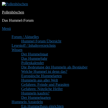
Zum
Inhalt
Pollenhöschen
springen
Das Hummel-Forum
Menü
Primäres
Forum / Aktuelles
Hummel Forum Übersicht
Menü
Lesestoff / Inhaltsverzeichnis
Wissen
Der Hummelstaat
Das Hummeljahr
Pollenkalender
Die Bedeutung der Hummeln als Bestäuber
Welche Hummel ist denn das?
Europäische Hummelarten
Hummeln aus aller Welt
Gefahren: Feinde und Parasiten
Gefahren: Nützliche Helfer
Hummeln kaufen?
Der Hummelgarten
Hummeln Ansiedeln
Ein Hummelhaus einrichten