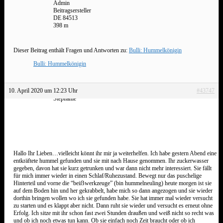
Admin
Beitragsersteller
DE 84513
398 m
Dieser Beitrag enthält Fragen und Antworten zu:
Bulli: Hummelkönigin
Bulli: Hummelkönigin
10. April 2020 um 12:23 Uhr
#43747
Stephanie
Hallo Ihr Lieben…vielleicht könnt ihr mir ja weiterhelfen. Ich habe gestern Abend eine
entkräftete hummel gefunden und sie mit nach Hause genommen. Ihr zuckerwasser
gegeben, davon hat sie kurz getrunken und war dann nicht mehr interessiert. Sie fällt
für mich immer wieder in einen Schlaf/Ruhezustand. Bewegt nur das puschelige
Hinterteil und vorne die “beiẞwerkzeuge” (bin hummelneuling) heute morgen ist sie
auf dem Boden hin und her gekrabbelt, habe mich so dann angezogen und sie wieder
dorthin bringen wollen wo ich sie gefunden habe. Sie hat immer mal wieder versucht
zu starten und es klappt aber nicht. Dann ruht sie wieder und versucht es erneut ohne
Erfolg. Ich sitze mit ihr schon fast zwei Stunden draußen und weiß nicht so recht was
und ob ich noch etwas tun kann. Ob sie einfach noch Zeit braucht oder ob ich