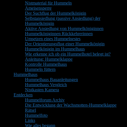
Nistmaterial für Hummeln
Ameisensperre
Der Suchflug der Hummelkönigin
Selbstansiedlung (passive Ansiedlung) der
Hummelkönigin
Aktive Ansiedlung von Hummelköniginnen
Hummelköniginnen Rückkehrerinnen
Umsetzen eines Hummelnestes
Der Orientierungsflug einer Hummelkönigin
Hummelkönigin im Hummelhaus
Wie erkenne ich ob ein Hummelhotel belegt ist?
Anleitung: Hummelklappe
Kontrolle Hummelhaus
Hummeln füttern
Hummelhaus
Hummelhaus Bauanleitungen
Hummelhaus Vergleich
Nistkasten Kamera
Entdecken
Hummelforum Archiv
Die Entwicklung der Wachsmotten-Hummelklappe
Rätsel
Hummelfoto
Links
Wie alles begann