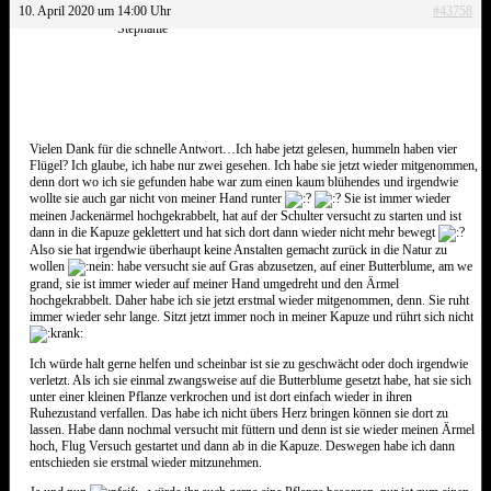
10. April 2020 um 14:00 Uhr
#43758
Stephanie
Vielen Dank für die schnelle Antwort…Ich habe jetzt gelesen, hummeln haben vier
Flügel? Ich glaube, ich habe nur zwei gesehen. Ich habe sie jetzt wieder mitgenommen,
denn dort wo ich sie gefunden habe war zum einen kaum blühendes und irgendwie
wollte sie auch gar nicht von meiner Hand runter
Sie ist immer wieder
meinen Jackenärmel hochgekrabbelt, hat auf der Schulter versucht zu starten und ist
dann in die Kapuze geklettert und hat sich dort dann wieder nicht mehr bewegt
Also sie hat irgendwie überhaupt keine Anstalten gemacht zurück in die Natur zu
wollen
habe versucht sie auf Gras abzusetzen, auf einer Butterblume, am we
grand, sie ist immer wieder auf meiner Hand umgedreht und den Ärmel
hochgekrabbelt. Daher habe ich sie jetzt erstmal wieder mitgenommen, denn. Sie ruht
immer wieder sehr lange. Sitzt jetzt immer noch in meiner Kapuze und rührt sich nicht
Ich würde halt gerne helfen und scheinbar ist sie zu geschwächt oder doch irgendwie
verletzt. Als ich sie einmal zwangsweise auf die Butterblume gesetzt habe, hat sie sich
unter einer kleinen Pflanze verkrochen und ist dort einfach wieder in ihren
Ruhezustand verfallen. Das habe ich nicht übers Herz bringen können sie dort zu
lassen. Habe dann nochmal versucht mit füttern und denn ist sie wieder meinen Ärmel
hoch, Flug Versuch gestartet und dann ab in die Kapuze. Deswegen habe ich dann
entschieden sie erstmal wieder mitzunehmen.