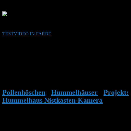
Dichtung.
Und ein Video in Farbe bin ich Euch noch schuldig:
TESTVIDEO IN FARBE
/ Beleuchtung durch 8 LEDs weiß
Tageslicht
Das Ganze funktioniert (Licht ein, Licht aus, Foto erstellen, Filmen
usw.) nun auch schon mit Python und sogar über PHP vom Browser
aus.
Jetzt geht es wieder in die Werkstatt um aus der Platte ein Gehäuse
zu bauen. Dann geht es mit den Cronjobs weiter, das ist aber auch
kein Problem.
Pollenhöschen
•
Hummelhäuser
•
Projekt:
Hummelhaus Nistkasten-Kamera
•
Antwort auf: Projekt: Hummelhaus
Nistkasten-Kamera