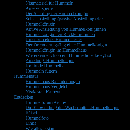
Nistmaterial für Hummeln
Ameisensperre
Der Suchflug der Hummelkönigin
Selbstansiedlung (passive Ansiedlung) der
Hummelkönigin
Aktive Ansiedlung von Hummelköniginnen
Hummelköniginnen Rückkehrerinnen
Umsetzen eines Hummelnestes
Der Orientierungsflug einer Hummelkönigin
Hummelkönigin im Hummelhaus
Wie erkenne ich ob ein Hummelhotel belegt ist?
Anleitung: Hummelklappe
Kontrolle Hummelhaus
Hummeln füttern
Hummelhaus
Hummelhaus Bauanleitungen
Hummelhaus Vergleich
Nistkasten Kamera
Entdecken
Hummelforum Archiv
Die Entwicklung der Wachsmotten-Hummelklappe
Rätsel
Hummelfoto
Links
Wie alles begann