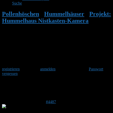
Suche
Pollenhöschen
•
Hummelhäuser
•
Projekt:
Hummelhaus Nistkasten-Kamera
•
Antwort auf: Projekt: Hummelhaus
Nistkasten-Kamera
Herzlich Willkommen
Um am Hummelforum teilzunehmen musst Du Dich einmalig
registrieren
und danach
anmelden
. Oder hast Du Dein
Passwort
vergessen
?
Antwort auf: Projekt: Hummelhaus
Nistkasten-Kamera
4. Mai 2017 um 09:36 Uhr
#4487
Stefan
Admin