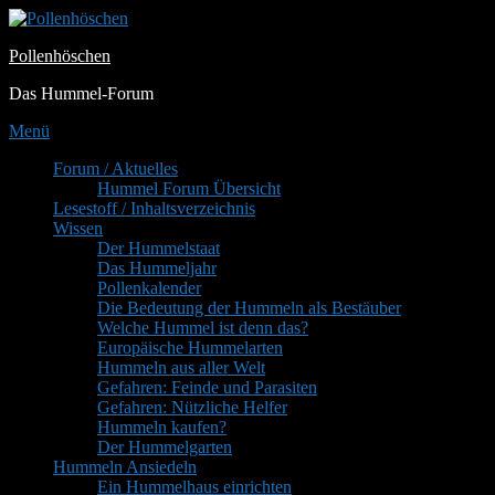
Zum
Inhalt
Pollenhöschen
springen
Das Hummel-Forum
Menü
Primäres
Forum / Aktuelles
Hummel Forum Übersicht
Menü
Lesestoff / Inhaltsverzeichnis
Wissen
Der Hummelstaat
Das Hummeljahr
Pollenkalender
Die Bedeutung der Hummeln als Bestäuber
Welche Hummel ist denn das?
Europäische Hummelarten
Hummeln aus aller Welt
Gefahren: Feinde und Parasiten
Gefahren: Nützliche Helfer
Hummeln kaufen?
Der Hummelgarten
Hummeln Ansiedeln
Ein Hummelhaus einrichten