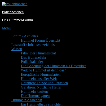
Zum
Inhalt
Pollenhöschen
springen
Das Hummel-Forum
Menü
Primäres
Forum / Aktuelles
Hummel Forum Übersicht
Menü
Lesestoff / Inhaltsverzeichnis
Wissen
Film: Der Hummelstaat
Das Hummeljahr
Pollenkalender
Die Bedeutung der Hummeln als Bestäuber
Welche Hummel ist denn das?
Europäische Hummelarten
Hummeln aus aller Welt
Gefahren: Feinde und Parasiten
Gefahren: Nützliche Helfer
Hummeln kaufen?
Der Hummelgarten
Hummeln Ansiedeln
Ein Hummelhaus einrichten