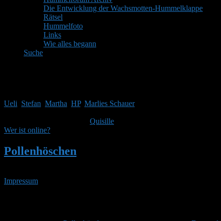
Die Entwicklung der Wachsmotten-Hummelklappe
Rätsel
Hummelfoto
Links
Wie alles begann
Suche
Mitglieder
Gäste online in den letzten 24 Stunden: 3805, Mitglieder: 5
Ueli
,
Stefan
,
Martha
,
HP
,
Marlies Schauer
Themen:
2.514,
Beiträge:
41.970,
Mitglieder:
1.753
Unser neuestes Mitglied ist
Quisille
, herzlich Willkommen!
Wer ist online?
Pollenhöschen
•
Suchergebnisse für 'habe 
Impressum
• 07.08.2026 • 20:20 Uhr
YouTube
RSS-
Feed