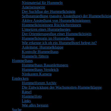
Nistmaterial für Hummeln
Ameisensperre
Der Suchflug der Hummelkönigin
Selbstansiedlung (passive Ansiedlung) der Hummelkönig
Aktive Ansiedlung von Hummelköniginnen
Hummelköniginnen Rückkehrerinnen
Umsetzen eines Hummelnestes
Der Orientierungsflug einer Hummelkönigin
Hummelkönigin im Hummelhaus
Wie erkenne ich ob ein Hummelhotel belegt ist?
Anleitung: Hummelklappe
Kontrolle Hummelhaus
Hummeln füttern
Hummelhaus
Hummelhaus Bauanleitungen
Hummelhaus Vergleich
Nistkasten Kamera
Entdecken
Hummelforum Archiv
Die Entwicklung der Wachsmotten-Hummelklappe
Rätsel
Hummelfoto
Links
Wie alles begann
Suche