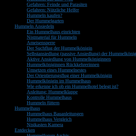
Gefahren: Feinde und Parasiten
Gefahren: Nützliche Helfer
Hummeln kaufen?
Der Hummelgarten
Hummeln Ansiedeln
Ein Hummelhaus einrichten
Nistmaterial für Hummeln
Ameisensperre
Der Suchflug der Hummelkönigin
Selbstansiedlung (passive Ansiedlung) der Hummelkönig
Aktive Ansiedlung von Hummelköniginnen
Hummelköniginnen Rückkehrerinnen
Umsetzen eines Hummelnestes
Der Orientierungsflug einer Hummelkönigin
Hummelkönigin im Hummelhaus
Wie erkenne ich ob ein Hummelhotel belegt ist?
Anleitung: Hummelklappe
Kontrolle Hummelhaus
Hummeln füttern
Hummelhaus
Hummelhaus Bauanleitungen
Hummelhaus Vergleich
Nistkasten Kamera
Entdecken
Hummelforum Archiv