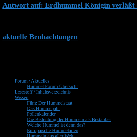
Antwort auf: Erdhummel Königin verläßt 
Hallo Stefan, einiges Allgemeines vorweg. Bei mir in HH-Langenhorn
modifizierte Denk-Tonhummelburgen. Diese wurden hier auch schon
aktuelle Beobachtungen
Hallo, in meinem Garten sind noch 4 Völker aktiv. Bei Fam. Steini 
frequentiert – auch Arbeiterinnen und Jungköniginnen. Das dritte Er
Primärer
Inhaltsverzeichnis
Seitenleisten-
Forum / Aktuelles
Widgetbereich
Hummel Forum Übersicht
Lesestoff / Inhaltsverzeichnis
Wissen
Film: Der Hummelstaat
Das Hummeljahr
Pollenkalender
Die Bedeutung der Hummeln als Bestäuber
Welche Hummel ist denn das?
Europäische Hummelarten
Hummeln aus aller Welt