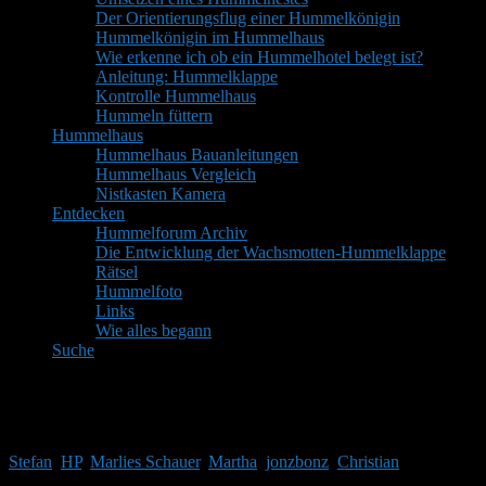
Der Orientierungsflug einer Hummelkönigin
Hummelkönigin im Hummelhaus
Wie erkenne ich ob ein Hummelhotel belegt ist?
Anleitung: Hummelklappe
Kontrolle Hummelhaus
Hummeln füttern
Hummelhaus
Hummelhaus Bauanleitungen
Hummelhaus Vergleich
Nistkasten Kamera
Entdecken
Hummelforum Archiv
Die Entwicklung der Wachsmotten-Hummelklappe
Rätsel
Hummelfoto
Links
Wie alles begann
Suche
Mitglieder
Gäste online in den letzten 24 Stunden: 3762, Mitglieder: 6
Stefan
,
HP
,
Marlies Schauer
,
Martha
,
jonzbonz
,
Christian
Themen:
2.514,
Beiträge:
41.968,
Mitglieder:
1.753