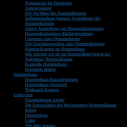
Nistmaterial für Hummeln
Ameisensperre
Der Suchflug der Hummelkönigin
Selbstansiedlung (passive Ansiedlung) der
Hummelkönigin
Aktive Ansiedlung von Hummelköniginnen
Hummelköniginnen Rückkehrerinnen
Umsetzen eines Hummelnestes
Der Orientierungsflug einer Hummelkönigin
Hummelkönigin im Hummelhaus
Wie erkenne ich ob ein Hummelhotel belegt ist?
Anleitung: Hummelklappe
Kontrolle Hummelhaus
Hummeln füttern
Hummelhaus
Hummelhaus Bauanleitungen
Hummelhaus Vergleich
Nistkasten Kamera
Entdecken
Hummelforum Archiv
Die Entwicklung der Wachsmotten-Hummelklappe
Rätsel
Hummelfoto
Links
Wie alles begann