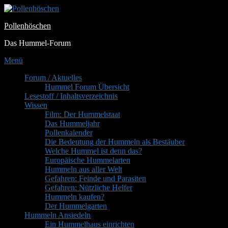
Zum
Inhalt
Pollenhöschen
springen
Das Hummel-Forum
Menü
Primäres
Forum / Aktuelles
Hummel Forum Übersicht
Menü
Lesestoff / Inhaltsverzeichnis
Wissen
Film: Der Hummelstaat
Das Hummeljahr
Pollenkalender
Die Bedeutung der Hummeln als Bestäuber
Welche Hummel ist denn das?
Europäische Hummelarten
Hummeln aus aller Welt
Gefahren: Feinde und Parasiten
Gefahren: Nützliche Helfer
Hummeln kaufen?
Der Hummelgarten
Hummeln Ansiedeln
Ein Hummelhaus einrichten