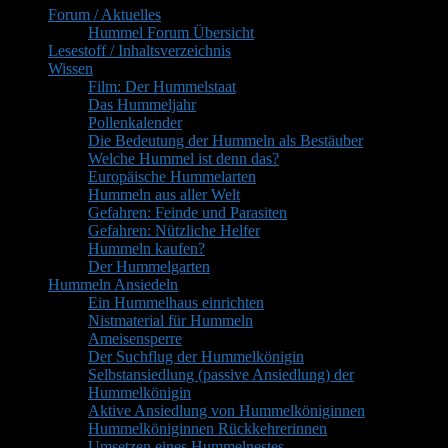
Forum / Aktuelles
Widgetbereich
Hummel Forum Übersicht
Lesestoff / Inhaltsverzeichnis
Wissen
Film: Der Hummelstaat
Das Hummeljahr
Pollenkalender
Die Bedeutung der Hummeln als Bestäuber
Welche Hummel ist denn das?
Europäische Hummelarten
Hummeln aus aller Welt
Gefahren: Feinde und Parasiten
Gefahren: Nützliche Helfer
Hummeln kaufen?
Der Hummelgarten
Hummeln Ansiedeln
Ein Hummelhaus einrichten
Nistmaterial für Hummeln
Ameisensperre
Der Suchflug der Hummelkönigin
Selbstansiedlung (passive Ansiedlung) der
Hummelkönigin
Aktive Ansiedlung von Hummelköniginnen
Hummelköniginnen Rückkehrerinnen
Umsetzen eines Hummelnestes