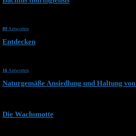
Die Wachsmotte (Hummelnestmotte), die in höheren Lagen wesentlich
einem großen Teil räuberisch von der Brut. Die Raupen leben dabei g
89
Antworten
Entdecken
Links Insektenfreundliche Pflanzen im Garten – Standortgerechte A
Feldbestimmungsschlüssel Hummeln Bacillus thuringiensis – Grundla
16
Antworten
Naturgemäße Ansiedlung und Haltung von
Von Hans- H. von Hagen Inhalt Die wichtigsten biologisch-ökologis
gefährdeten Hummelnestes aus der Natur in einem vorbereiteten Nist
Die Wachsmotte
Die Wachsmotte (Aphomia sociella) gehört in die Familie der Pyrali
ist dieser Hummelschädling relativ groß für einen Kleinschmetterling