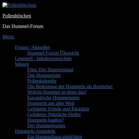
Zum
Inhalt
Pollenhöschen
springen
Das Hummel-Forum
Menü
Primäres
Forum / Aktuelles
Hummel Forum Übersicht
Menü
Lesestoff / Inhaltsverzeichnis
Wissen
Film: Der Hummelstaat
Das Hummeljahr
Pollenkalender
Die Bedeutung der Hummeln als Bestäuber
Welche Hummel ist denn das?
Europäische Hummelarten
Hummeln aus aller Welt
Gefahren: Feinde und Parasiten
Gefahren: Nützliche Helfer
Hummeln kaufen?
Der Hummelgarten
Hummeln Ansiedeln
Ein Hummelhaus einrichten