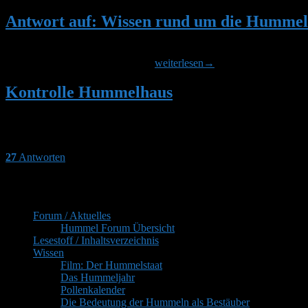
Antwort auf: Wissen rund um die Hummel
Hallo Daniel! Hast Du “Neudorff Raupenfrei” zu Hause? Würde ich je
Antwort
besprühen. Ca. 10 bis 12 Spritzer.
weiterlesen
→
auf:
Wissen
Kontrolle Hummelhaus
rund
um
Gerade die stärksten Hummelvölker (aber auch schwächere) können v
die
abgedichtet ist. Da starke Hummelvölker das Flugloch meist gut be
Hummel
27
Antworten
Primärer
Inhaltsverzeichnis
Seitenleisten-
Forum / Aktuelles
Widgetbereich
Hummel Forum Übersicht
Lesestoff / Inhaltsverzeichnis
Wissen
Film: Der Hummelstaat
Das Hummeljahr
Pollenkalender
Die Bedeutung der Hummeln als Bestäuber