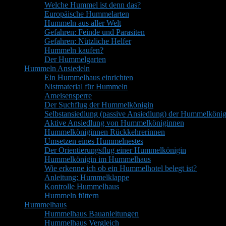
Welche Hummel ist denn das?
Europäische Hummelarten
Hummeln aus aller Welt
Gefahren: Feinde und Parasiten
Gefahren: Nützliche Helfer
Hummeln kaufen?
Der Hummelgarten
Hummeln Ansiedeln
Ein Hummelhaus einrichten
Nistmaterial für Hummeln
Ameisensperre
Der Suchflug der Hummelkönigin
Selbstansiedlung (passive Ansiedlung) der Hummelkönig
Aktive Ansiedlung von Hummelköniginnen
Hummelköniginnen Rückkehrerinnen
Umsetzen eines Hummelnestes
Der Orientierungsflug einer Hummelkönigin
Hummelkönigin im Hummelhaus
Wie erkenne ich ob ein Hummelhotel belegt ist?
Anleitung: Hummelklappe
Kontrolle Hummelhaus
Hummeln füttern
Hummelhaus
Hummelhaus Bauanleitungen
Hummelhaus Vergleich