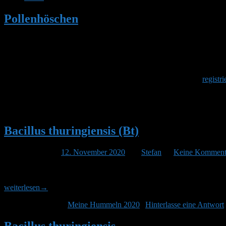
Pollenhöschen
•
Suchergebnisse für 'bacillu
Herzlich Willkommen
Um am Hummelforum teilzunehmen musst Du Dich einmalig
registri
Suchergebnisse für:
bacillus thu
Bacillus thuringiensis (Bt)
Veröffentlicht am
12. November 2020
von
Stefan
—
Keine Komment
Bt-Toxine werden im Gartenbau sowie Land- und Forstwirtschaft al
werden. Bei der Bienen- und Hummelhaltung wird Bacillus thuringien
weiterlesen
→
Veröffentlicht unter
Meine Hummeln 2020
|
Hinterlasse eine Antwort
Bacillus thuringiensis