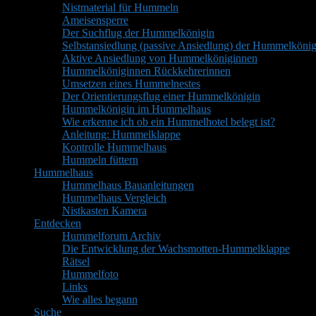
Nistmaterial für Hummeln
Ameisensperre
Der Suchflug der Hummelkönigin
Selbstansiedlung (passive Ansiedlung) der Hummelkönig
Aktive Ansiedlung von Hummelköniginnen
Hummelköniginnen Rückkehrerinnen
Umsetzen eines Hummelnestes
Der Orientierungsflug einer Hummelkönigin
Hummelkönigin im Hummelhaus
Wie erkenne ich ob ein Hummelhotel belegt ist?
Anleitung: Hummelklappe
Kontrolle Hummelhaus
Hummeln füttern
Hummelhaus
Hummelhaus Bauanleitungen
Hummelhaus Vergleich
Nistkasten Kamera
Entdecken
Hummelforum Archiv
Die Entwicklung der Wachsmotten-Hummelklappe
Rätsel
Hummelfoto
Links
Wie alles begann
Suche