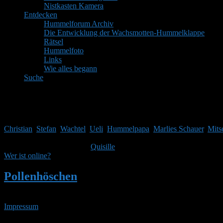
Nistkasten Kamera
Entdecken
Hummelforum Archiv
Die Entwicklung der Wachsmotten-Hummelklappe
Rätsel
Hummelfoto
Links
Wie alles begann
Suche
Mitglieder
Gäste online in den letzten 24 Stunden: 3942, Mitglieder: 9
Christian
,
Stefan
,
Wachtel
,
Ueli
,
Hummelpapa
,
Marlies Schauer
,
Mits
Themen:
2.513,
Beiträge:
41.960,
Mitglieder:
1.753
Unser neuestes Mitglied ist
Quisille
, herzlich Willkommen!
Wer ist online?
Pollenhöschen
•
Suchergebnisse für 'bacillu
Impressum
• 06.08.2026 • 09:28 Uhr
YouTube