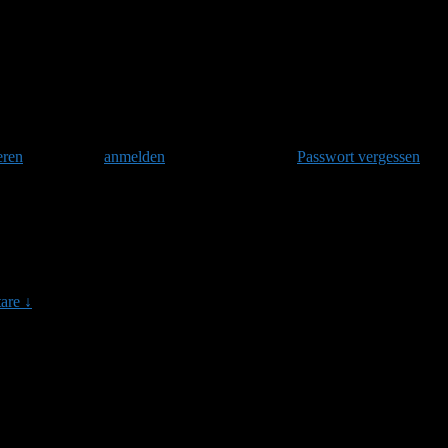
s thuringiensis 12'
eren
und danach
anmelden
. Oder hast Du Dein
Passwort vergessen
?
ringiensis 12
are ↓
s Pflanzenschutzmittel und zur Stechmückenbekämpfung verwendet. Mi
sis gegen Wachsmottenlarven eingesetzt. Bacillus thuringiensis Weite