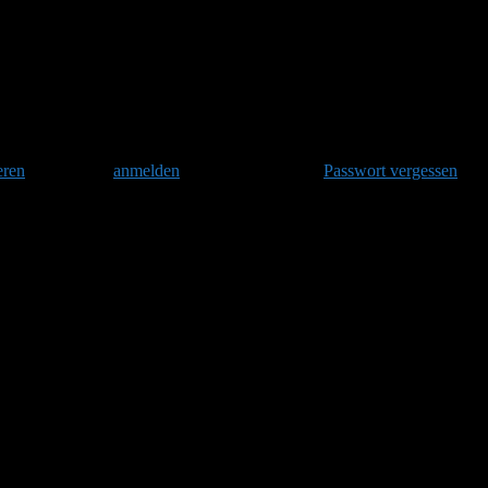
eizt hummel etc eigentlich an unserem atem 
eren
und danach
anmelden
. Oder hast Du Dein
Passwort vergessen
?
s mit anderen Suchbegriffen.