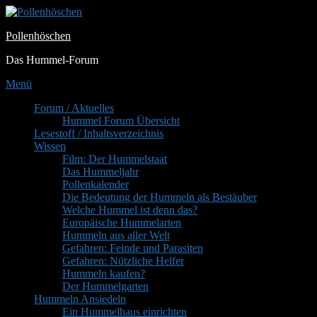
Zum
Inhalt
Pollenhöschen
springen
Das Hummel-Forum
Menü
Primäres
Forum / Aktuelles
Hummel Forum Übersicht
Menü
Lesestoff / Inhaltsverzeichnis
Wissen
Film: Der Hummelstaat
Das Hummeljahr
Pollenkalender
Die Bedeutung der Hummeln als Bestäuber
Welche Hummel ist denn das?
Europäische Hummelarten
Hummeln aus aller Welt
Gefahren: Feinde und Parasiten
Gefahren: Nützliche Helfer
Hummeln kaufen?
Der Hummelgarten
Hummeln Ansiedeln
Ein Hummelhaus einrichten