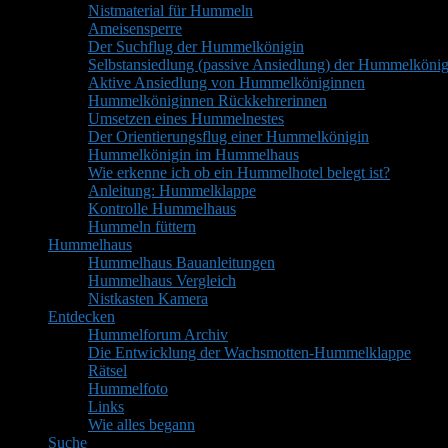
Nistmaterial für Hummeln
Ameisensperre
Der Suchflug der Hummelkönigin
Selbstansiedlung (passive Ansiedlung) der Hummelkönig
Aktive Ansiedlung von Hummelköniginnen
Hummelköniginnen Rückkehrerinnen
Umsetzen eines Hummelnestes
Der Orientierungsflug einer Hummelkönigin
Hummelkönigin im Hummelhaus
Wie erkenne ich ob ein Hummelhotel belegt ist?
Anleitung: Hummelklappe
Kontrolle Hummelhaus
Hummeln füttern
Hummelhaus
Hummelhaus Bauanleitungen
Hummelhaus Vergleich
Nistkasten Kamera
Entdecken
Hummelforum Archiv
Die Entwicklung der Wachsmotten-Hummelklappe
Rätsel
Hummelfoto
Links
Wie alles begann
Suche