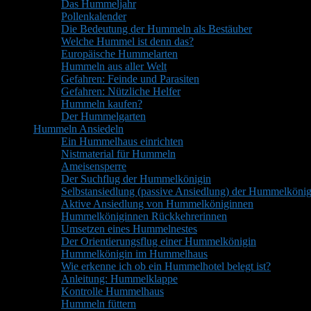
Das Hummeljahr
Pollenkalender
Die Bedeutung der Hummeln als Bestäuber
Welche Hummel ist denn das?
Europäische Hummelarten
Hummeln aus aller Welt
Gefahren: Feinde und Parasiten
Gefahren: Nützliche Helfer
Hummeln kaufen?
Der Hummelgarten
Hummeln Ansiedeln
Ein Hummelhaus einrichten
Nistmaterial für Hummeln
Ameisensperre
Der Suchflug der Hummelkönigin
Selbstansiedlung (passive Ansiedlung) der Hummelkönig
Aktive Ansiedlung von Hummelköniginnen
Hummelköniginnen Rückkehrerinnen
Umsetzen eines Hummelnestes
Der Orientierungsflug einer Hummelkönigin
Hummelkönigin im Hummelhaus
Wie erkenne ich ob ein Hummelhotel belegt ist?
Anleitung: Hummelklappe
Kontrolle Hummelhaus
Hummeln füttern