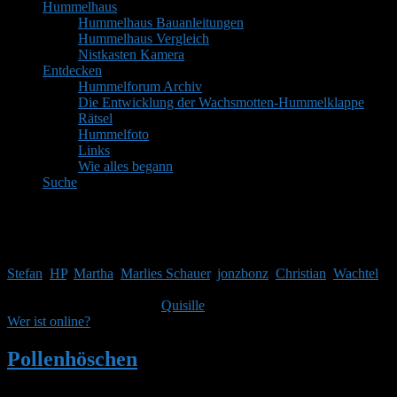
Hummelhaus
Hummelhaus Bauanleitungen
Hummelhaus Vergleich
Nistkasten Kamera
Entdecken
Hummelforum Archiv
Die Entwicklung der Wachsmotten-Hummelklappe
Rätsel
Hummelfoto
Links
Wie alles begann
Suche
Mitglieder
Gäste online in den letzten 24 Stunden: 3758, Mitglieder: 7
Stefan
,
HP
,
Martha
,
Marlies Schauer
,
jonzbonz
,
Christian
,
Wachtel
Themen:
2.514,
Beiträge:
41.968,
Mitglieder:
1.753
Unser neuestes Mitglied ist
Quisille
, herzlich Willkommen!
Wer ist online?
Pollenhöschen
•
Suchergebnisse für 'was r