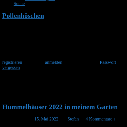
Suche
Pollenhöschen
•
Suchergebnisse für
'leeres nest 2'
Herzlich Willkommen
Um am Hummelforum teilzunehmen musst Du Dich einmalig
registrieren
und danach
anmelden
. Oder hast Du Dein
Passwort
vergessen
?
Suchergebnisse für:
leeres nest
2
Hummelhäuser 2022 in meinem Garten
Veröffentlicht am
15. Mai 2022
von
Stefan
—
4 Kommentare ↓