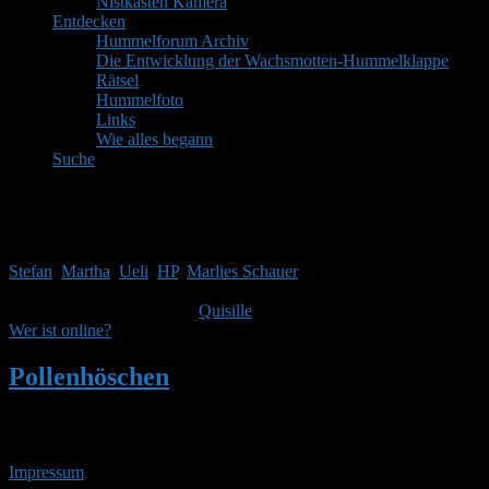
Nistkasten Kamera
Entdecken
Hummelforum Archiv
Die Entwicklung der Wachsmotten-Hummelklappe
Rätsel
Hummelfoto
Links
Wie alles begann
Suche
Mitglieder
Gäste online in den letzten 24 Stunden: 3841, Mitglieder: 5
Stefan
,
Martha
,
Ueli
,
HP
,
Marlies Schauer
Themen:
2.514,
Beiträge:
41.970,
Mitglieder:
1.753
Unser neuestes Mitglied ist
Quisille
, herzlich Willkommen!
Wer ist online?
Pollenhöschen
•
Suchergebnisse für
'leeres nest 2'
Impressum
• 07.08.2026 • 19:31 Uhr