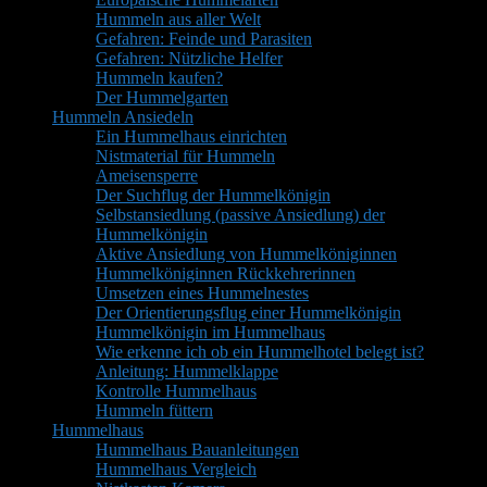
Hummeln aus aller Welt
Gefahren: Feinde und Parasiten
Gefahren: Nützliche Helfer
Hummeln kaufen?
Der Hummelgarten
Hummeln Ansiedeln
Ein Hummelhaus einrichten
Nistmaterial für Hummeln
Ameisensperre
Der Suchflug der Hummelkönigin
Selbstansiedlung (passive Ansiedlung) der
Hummelkönigin
Aktive Ansiedlung von Hummelköniginnen
Hummelköniginnen Rückkehrerinnen
Umsetzen eines Hummelnestes
Der Orientierungsflug einer Hummelkönigin
Hummelkönigin im Hummelhaus
Wie erkenne ich ob ein Hummelhotel belegt ist?
Anleitung: Hummelklappe
Kontrolle Hummelhaus
Hummeln füttern
Hummelhaus
Hummelhaus Bauanleitungen
Hummelhaus Vergleich