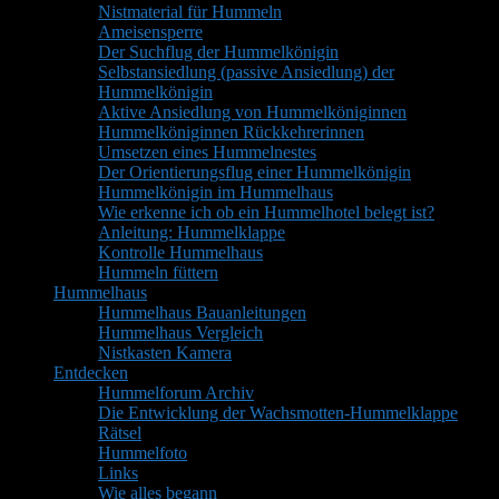
Nistmaterial für Hummeln
Ameisensperre
Der Suchflug der Hummelkönigin
Selbstansiedlung (passive Ansiedlung) der
Hummelkönigin
Aktive Ansiedlung von Hummelköniginnen
Hummelköniginnen Rückkehrerinnen
Umsetzen eines Hummelnestes
Der Orientierungsflug einer Hummelkönigin
Hummelkönigin im Hummelhaus
Wie erkenne ich ob ein Hummelhotel belegt ist?
Anleitung: Hummelklappe
Kontrolle Hummelhaus
Hummeln füttern
Hummelhaus
Hummelhaus Bauanleitungen
Hummelhaus Vergleich
Nistkasten Kamera
Entdecken
Hummelforum Archiv
Die Entwicklung der Wachsmotten-Hummelklappe
Rätsel
Hummelfoto
Links
Wie alles begann