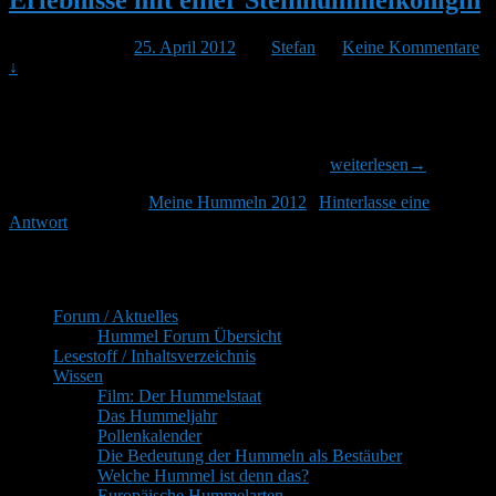
Erlebnisse mit einer Steinhummelkönigin
Veröffentlicht am
25. April 2012
von
Stefan
—
Keine Kommentare
↓
Ich hatte gestern eine Steinmummel die sehr intensiv ihr vorjähriges
Nest suchte. Da steht aber heuer keines mehr, weil ich den Garten
letztes Jahr im Herbst umgestaltet habe. Aber unmittelbar in der
Erlebnisse
Nähe stehen alle meine 12 Häuser. Sie suchte
weiterlesen
→
mit
Veröffentlicht unter
Meine Hummeln 2012
|
Hinterlasse eine
einer
Antwort
Steinhummelkönigin
Primärer
Inhaltsverzeichnis
Seitenleisten-
Forum / Aktuelles
Widgetbereich
Hummel Forum Übersicht
Lesestoff / Inhaltsverzeichnis
Wissen
Film: Der Hummelstaat
Das Hummeljahr
Pollenkalender
Die Bedeutung der Hummeln als Bestäuber
Welche Hummel ist denn das?
Europäische Hummelarten