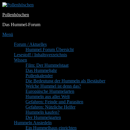
Zum
Inhalt
Pollenhöschen
springen
Das Hummel-Forum
Menü
Primäres
Forum / Aktuelles
Hummel Forum Übersicht
Menü
Lesestoff / Inhaltsverzeichnis
Wissen
Film: Der Hummelstaat
Das Hummeljahr
Pollenkalender
Die Bedeutung der Hummeln als Bestäuber
Welche Hummel ist denn das?
Europäische Hummelarten
Hummeln aus aller Welt
Gefahren: Feinde und Parasiten
Gefahren: Nützliche Helfer
Hummeln kaufen?
Der Hummelgarten
Hummeln Ansiedeln
Ein Hummelhaus einrichten