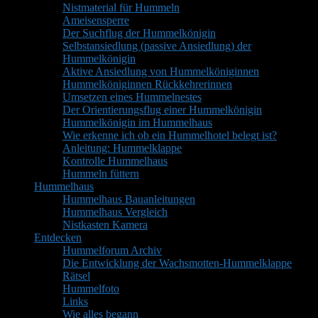
Nistmaterial für Hummeln
Ameisensperre
Der Suchflug der Hummelkönigin
Selbstansiedlung (passive Ansiedlung) der
Hummelkönigin
Aktive Ansiedlung von Hummelköniginnen
Hummelköniginnen Rückkehrerinnen
Umsetzen eines Hummelnestes
Der Orientierungsflug einer Hummelkönigin
Hummelkönigin im Hummelhaus
Wie erkenne ich ob ein Hummelhotel belegt ist?
Anleitung: Hummelklappe
Kontrolle Hummelhaus
Hummeln füttern
Hummelhaus
Hummelhaus Bauanleitungen
Hummelhaus Vergleich
Nistkasten Kamera
Entdecken
Hummelforum Archiv
Die Entwicklung der Wachsmotten-Hummelklappe
Rätsel
Hummelfoto
Links
Wie alles begann