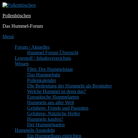
Zum
Inhalt
Pollenhöschen
springen
Das Hummel-Forum
Menü
Primäres
Forum / Aktuelles
Hummel Forum Übersicht
Menü
Lesestoff / Inhaltsverzeichnis
Wissen
Film: Der Hummelstaat
Das Hummeljahr
Pollenkalender
Die Bedeutung der Hummeln als Bestäuber
Welche Hummel ist denn das?
Europäische Hummelarten
Hummeln aus aller Welt
Gefahren: Feinde und Parasiten
Gefahren: Nützliche Helfer
Hummeln kaufen?
Der Hummelgarten
Hummeln Ansiedeln
Ein Hummelhaus einrichten