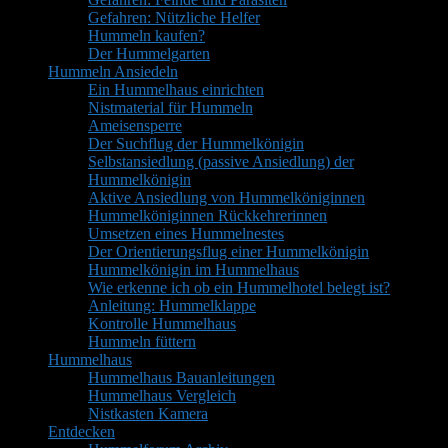
Gefahren: Nützliche Helfer
Hummeln kaufen?
Der Hummelgarten
Hummeln Ansiedeln
Ein Hummelhaus einrichten
Nistmaterial für Hummeln
Ameisensperre
Der Suchflug der Hummelkönigin
Selbstansiedlung (passive Ansiedlung) der
Hummelkönigin
Aktive Ansiedlung von Hummelköniginnen
Hummelköniginnen Rückkehrerinnen
Umsetzen eines Hummelnestes
Der Orientierungsflug einer Hummelkönigin
Hummelkönigin im Hummelhaus
Wie erkenne ich ob ein Hummelhotel belegt ist?
Anleitung: Hummelklappe
Kontrolle Hummelhaus
Hummeln füttern
Hummelhaus
Hummelhaus Bauanleitungen
Hummelhaus Vergleich
Nistkasten Kamera
Entdecken