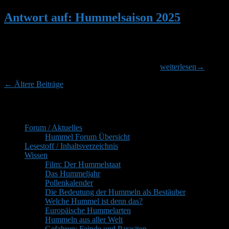
auf:
Hummelsaison
Antwort auf: Hummelsaison 2025
2025
Hallo zusammen, ich habe ja die Seitenklappe vom Vorbau geöffnet
und da herum dann die Mäuseloch Deko gebaut. Wenn ich wirklich
Glück habe und es findet eine Besiedlung statt, wann schliesse ich
Antwort
den dann die Seitenklappe, so dass die Hummel
weiterlesen
→
auf:
Beitragsnavigation
←
Ältere Beiträge
Hummelsaison
2025
Primärer
Inhaltsverzeichnis
Seitenleisten-
Forum / Aktuelles
Widgetbereich
Hummel Forum Übersicht
Lesestoff / Inhaltsverzeichnis
Wissen
Film: Der Hummelstaat
Das Hummeljahr
Pollenkalender
Die Bedeutung der Hummeln als Bestäuber
Welche Hummel ist denn das?
Europäische Hummelarten
Hummeln aus aller Welt
Gefahren: Feinde und Parasiten