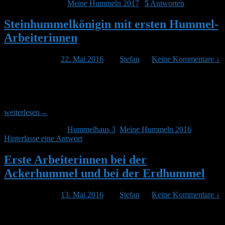
Veröffentlicht unter
Meine Hummeln 2017
|
5
Antworten
Steinhummelkönigin mit ersten Hummel-
Arbeiterinnen
Veröffentlicht am
22. Mai 2016
von
Stefan
—
Keine Kommentare ↓
Hummelhaus 3 ist nicht sehr gut einsehbar. Es befindet sich in einer
Gartenhütte, der Eingang ist außen hinter zwei großen
Haselnusssträuchern versteckt. Ich dachte eigentlich es sei leer, man
Stein
sieht keine Aktivitäten von außen. Falsch gedacht: Wie man
mit
weiterlesen
→
ersten
Veröffentlicht unter
Hummelhaus 3
,
Meine Hummeln 2016
|
Humm
Hinterlasse eine Antwort
Arbeit
Erste Arbeiterinnen bei der
Ackerhummel und bei der Erdhummel
Veröffentlicht am
13. Mai 2016
von
Stefan
—
Keine Kommentare ↓
Fast zeitgleich fliegen heute bei nur 7 Grad erste Arbeiterinnen in
Hummelhaus 10 und 15 aus. Seit drei Wochen haben uns die