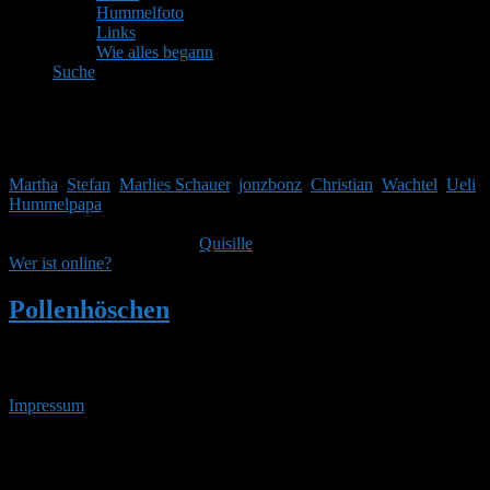
Hummelfoto
Links
Wie alles begann
Suche
Mitglieder
Gäste online in den letzten 24 Stunden: 3961, Mitglieder: 8
Martha
,
Stefan
,
Marlies Schauer
,
jonzbonz
,
Christian
,
Wachtel
,
Ueli
,
Hummelpapa
Themen:
2.514,
Beiträge:
41.968,
Mitglieder:
1.753
Unser neuestes Mitglied ist
Quisille
, herzlich Willkommen!
Wer ist online?
Pollenhöschen
•
Suchergebnisse für 'erste
arbeiterinnen 5'
Impressum
• 06.08.2026 • 20:43 Uhr
YouTube
RSS-
Feed