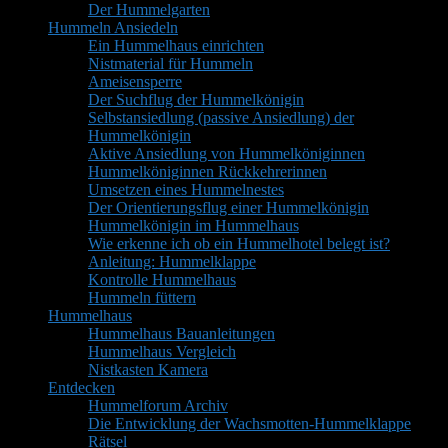
Der Hummelgarten
Hummeln Ansiedeln
Ein Hummelhaus einrichten
Nistmaterial für Hummeln
Ameisensperre
Der Suchflug der Hummelkönigin
Selbstansiedlung (passive Ansiedlung) der
Hummelkönigin
Aktive Ansiedlung von Hummelköniginnen
Hummelköniginnen Rückkehrerinnen
Umsetzen eines Hummelnestes
Der Orientierungsflug einer Hummelkönigin
Hummelkönigin im Hummelhaus
Wie erkenne ich ob ein Hummelhotel belegt ist?
Anleitung: Hummelklappe
Kontrolle Hummelhaus
Hummeln füttern
Hummelhaus
Hummelhaus Bauanleitungen
Hummelhaus Vergleich
Nistkasten Kamera
Entdecken
Hummelforum Archiv
Die Entwicklung der Wachsmotten-Hummelklappe
Rätsel