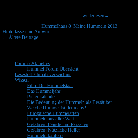
Ein- oder ausfliegen gesehen, also das Haus geöffnet. Sie kam mir
sogleich entgegen gekrabbelt. Sofort fing sie an Kapok zu holen und
Erste
den Eingang damit zu verschließen. Den
weiterlesen
→
Arbeiterinnen
Veröffentlicht unter
Hummelhaus 8
,
Meine Hummeln 2013
|
bei
Hinterlasse eine Antwort
der
Beitragsnavigation
←
Ältere Beiträge
Gartenhummel
Primärer
Inhaltsverzeichnis
Seitenleisten-
Forum / Aktuelles
Widgetbereich
Hummel Forum Übersicht
Lesestoff / Inhaltsverzeichnis
Wissen
Film: Der Hummelstaat
Das Hummeljahr
Pollenkalender
Die Bedeutung der Hummeln als Bestäuber
Welche Hummel ist denn das?
Europäische Hummelarten
Hummeln aus aller Welt
Gefahren: Feinde und Parasiten
Gefahren: Nützliche Helfer
Hummeln kaufen?