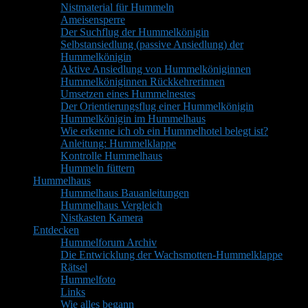
Nistmaterial für Hummeln
Ameisensperre
Der Suchflug der Hummelkönigin
Selbstansiedlung (passive Ansiedlung) der
Hummelkönigin
Aktive Ansiedlung von Hummelköniginnen
Hummelköniginnen Rückkehrerinnen
Umsetzen eines Hummelnestes
Der Orientierungsflug einer Hummelkönigin
Hummelkönigin im Hummelhaus
Wie erkenne ich ob ein Hummelhotel belegt ist?
Anleitung: Hummelklappe
Kontrolle Hummelhaus
Hummeln füttern
Hummelhaus
Hummelhaus Bauanleitungen
Hummelhaus Vergleich
Nistkasten Kamera
Entdecken
Hummelforum Archiv
Die Entwicklung der Wachsmotten-Hummelklappe
Rätsel
Hummelfoto
Links
Wie alles begann