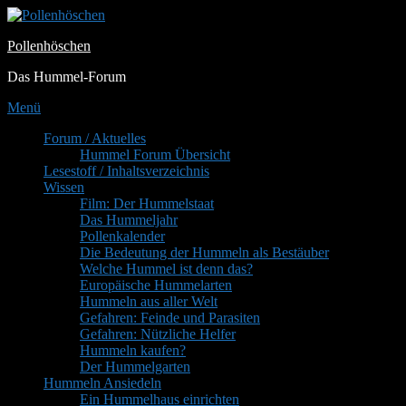
Zum
Inhalt
Pollenhöschen
springen
Das Hummel-Forum
Menü
Primäres
Forum / Aktuelles
Hummel Forum Übersicht
Menü
Lesestoff / Inhaltsverzeichnis
Wissen
Film: Der Hummelstaat
Das Hummeljahr
Pollenkalender
Die Bedeutung der Hummeln als Bestäuber
Welche Hummel ist denn das?
Europäische Hummelarten
Hummeln aus aller Welt
Gefahren: Feinde und Parasiten
Gefahren: Nützliche Helfer
Hummeln kaufen?
Der Hummelgarten
Hummeln Ansiedeln
Ein Hummelhaus einrichten