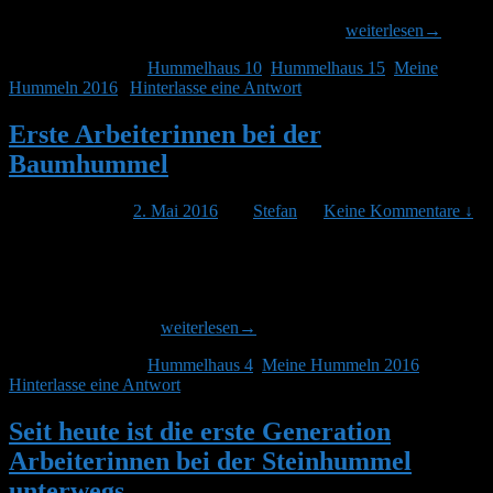
Eisheiligen fest im Griff. Regen, Kälte. Vielleicht sind sie auch
Erste
schon etwas länger unterwegs, ich habe es nicht
weiterlesen
→
Arbeiterinnen
Veröffentlicht unter
Hummelhaus 10
,
Hummelhaus 15
,
Meine
bei
Hummeln 2016
|
Hinterlasse eine Antwort
der
Ackerhummel
und
Erste Arbeiterinnen bei der
bei
Baumhummel
der
Erdhummel
Veröffentlicht am
2. Mai 2016
von
Stefan
—
Keine Kommentare ↓
In Hummelhaus 4 wird so laut der Nachwuchs bebrütet, dass man es
noch in 3 Metern Entfernung hören kann. Meine Hummelhäuser
funktionieren hier anscheinend akustisch wie eine Gitarre, das
Geräusch wird verstärkt. Die ersten Arbeiterinnen benutzen dafür
Erste
ihren Flugmotor. Das
weiterlesen
→
Arbeiterinnen
Veröffentlicht unter
Hummelhaus 4
,
Meine Hummeln 2016
|
bei
Hinterlasse eine Antwort
der
Baumhummel
Seit heute ist die erste Generation
Arbeiterinnen bei der Steinhummel
unterwegs