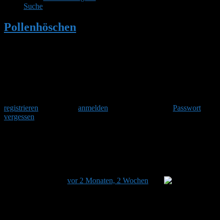
Suche
Pollenhöschen
•
Biene des Jahres 2026:
Die Blaue Holzbiene
Herzlich Willkommen
Um am Hummelforum teilzunehmen musst Du Dich einmalig
registrieren
und danach
anmelden
. Oder hast Du Dein
Passwort
vergessen
?
Biene des Jahres 2026: Die Blaue
Holzbiene
Dieses Thema hat 0 Antworten sowie 1 Teilnehmer und
wurde zuletzt
vor 2 Monaten, 2 Wochen
von
Stefan
aktualisiert.
Ansicht von 1 Beitrag (von insgesamt 1)