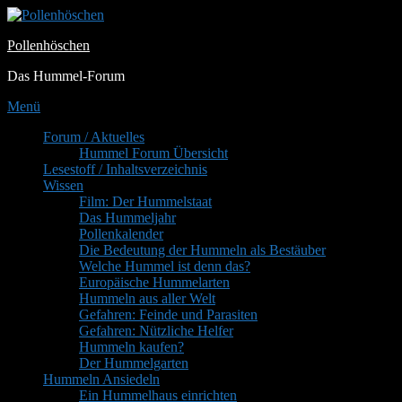
Zum
Inhalt
Pollenhöschen
springen
Das Hummel-Forum
Menü
Primäres
Forum / Aktuelles
Hummel Forum Übersicht
Menü
Lesestoff / Inhaltsverzeichnis
Wissen
Film: Der Hummelstaat
Das Hummeljahr
Pollenkalender
Die Bedeutung der Hummeln als Bestäuber
Welche Hummel ist denn das?
Europäische Hummelarten
Hummeln aus aller Welt
Gefahren: Feinde und Parasiten
Gefahren: Nützliche Helfer
Hummeln kaufen?
Der Hummelgarten
Hummeln Ansiedeln
Ein Hummelhaus einrichten