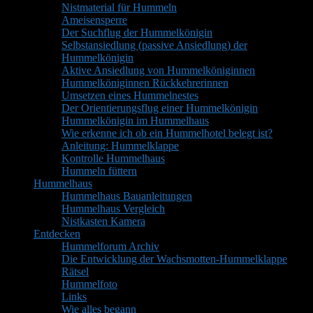
Nistmaterial für Hummeln
Ameisensperre
Der Suchflug der Hummelkönigin
Selbstansiedlung (passive Ansiedlung) der
Hummelkönigin
Aktive Ansiedlung von Hummelköniginnen
Hummelköniginnen Rückkehrerinnen
Umsetzen eines Hummelnestes
Der Orientierungsflug einer Hummelkönigin
Hummelkönigin im Hummelhaus
Wie erkenne ich ob ein Hummelhotel belegt ist?
Anleitung: Hummelklappe
Kontrolle Hummelhaus
Hummeln füttern
Hummelhaus
Hummelhaus Bauanleitungen
Hummelhaus Vergleich
Nistkasten Kamera
Entdecken
Hummelforum Archiv
Die Entwicklung der Wachsmotten-Hummelklappe
Rätsel
Hummelfoto
Links
Wie alles begann