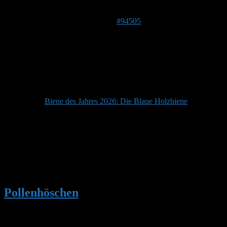
Autor
Beiträge
20. Mai 2026 um 07:00 Uhr
#94505
Stefan
Admin
Beitragsersteller
DE 84513
398 m
Dieser Beitrag enthält Fragen und Antworten zu:
Biene des Jahres 2026: Die Blaue Holzbiene
Autor
Beiträge
Ansicht von 1 Beitrag (von insgesamt 1)
Du musst angemeldet sein, um auf dieses Thema antworten
zu können.
Pollenhöschen
•
Biene des Jahres 2026:
Die Blaue Holzbiene