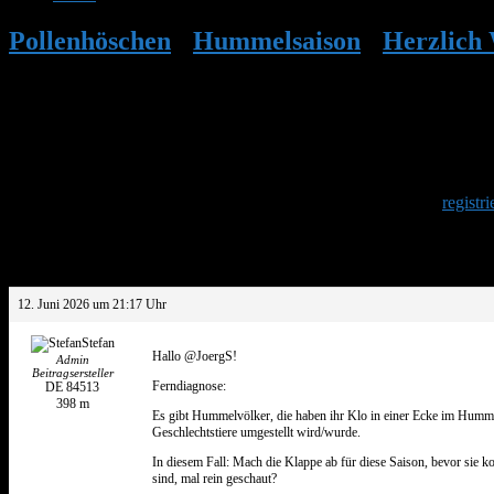
Pollenhöschen
•
Hummelsaison
•
Herzlich
Pollenhöschen.de
Herzlich Willkommen
Um am Hummelforum teilzunehmen musst Du Dich einmalig
registri
Antwort auf: Herzlich Willkommen bei Po
12. Juni 2026 um 21:17 Uhr
Stefan
Hallo @JoergS!
Admin
Beitragsersteller
Ferndiagnose:
DE 84513
398 m
Es gibt Hummelvölker, die haben ihr Klo in einer Ecke im Hummel
Geschlechtstiere umgestellt wird/wurde.
In diesem Fall: Mach die Klappe ab für diese Saison, bevor sie k
sind, mal rein geschaut?