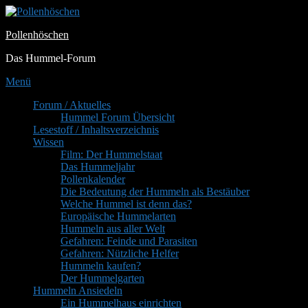
Zum
Inhalt
Pollenhöschen
springen
Das Hummel-Forum
Menü
Primäres
Forum / Aktuelles
Hummel Forum Übersicht
Menü
Lesestoff / Inhaltsverzeichnis
Wissen
Film: Der Hummelstaat
Das Hummeljahr
Pollenkalender
Die Bedeutung der Hummeln als Bestäuber
Welche Hummel ist denn das?
Europäische Hummelarten
Hummeln aus aller Welt
Gefahren: Feinde und Parasiten
Gefahren: Nützliche Helfer
Hummeln kaufen?
Der Hummelgarten
Hummeln Ansiedeln
Ein Hummelhaus einrichten