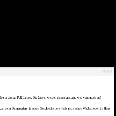
 auf: Herzlich Willkommen bei
#95088
o in diesem Fall Larven. Die Larven werden derzeit entsorgt, weil vermutlich auf
egal, denn Du generierst ja schon Geschlechtstiere. Falls nicht schon Wachsmotten im Haus