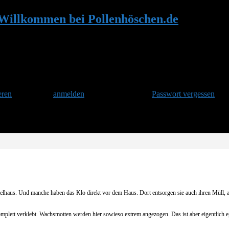
 Willkommen bei Pollenhöschen.de
•
Antwort
eren
und danach
anmelden
. Oder hast Du Dein
Passwort vergessen
?
llenhöschen.de
haus. Und manche haben das Klo direkt vor dem Haus. Dort entsorgen sie auch ihren Müll, als
omplett verklebt. Wachsmotten werden hier sowieso extrem angezogen. Das ist aber eigentlich 