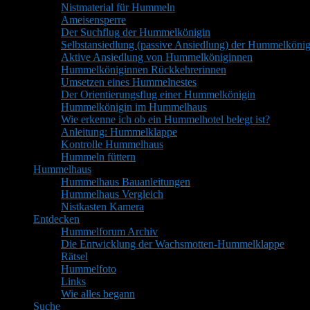
Nistmaterial für Hummeln
Ameisensperre
Der Suchflug der Hummelkönigin
Selbstansiedlung (passive Ansiedlung) der Hummelkönig
Aktive Ansiedlung von Hummelköniginnen
Hummelköniginnen Rückkehrerinnen
Umsetzen eines Hummelnestes
Der Orientierungsflug einer Hummelkönigin
Hummelkönigin im Hummelhaus
Wie erkenne ich ob ein Hummelhotel belegt ist?
Anleitung: Hummelklappe
Kontrolle Hummelhaus
Hummeln füttern
Hummelhaus
Hummelhaus Bauanleitungen
Hummelhaus Vergleich
Nistkasten Kamera
Entdecken
Hummelforum Archiv
Die Entwicklung der Wachsmotten-Hummelklappe
Rätsel
Hummelfoto
Links
Wie alles begann
Suche