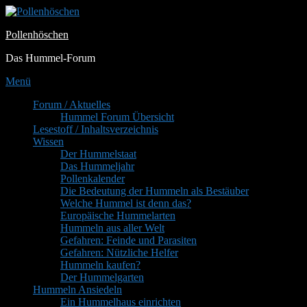
Zum
Inhalt
Pollenhöschen
springen
Das Hummel-Forum
Menü
Primäres
Forum / Aktuelles
Hummel Forum Übersicht
Menü
Lesestoff / Inhaltsverzeichnis
Wissen
Der Hummelstaat
Das Hummeljahr
Pollenkalender
Die Bedeutung der Hummeln als Bestäuber
Welche Hummel ist denn das?
Europäische Hummelarten
Hummeln aus aller Welt
Gefahren: Feinde und Parasiten
Gefahren: Nützliche Helfer
Hummeln kaufen?
Der Hummelgarten
Hummeln Ansiedeln
Ein Hummelhaus einrichten