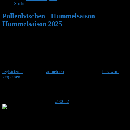
Suche
Pollenhöschen
•
Hummelsaison
•
Hummelsaison 2025
•
Antwort auf:
Hummelsaison 2025
Herzlich Willkommen
Um am Hummelforum teilzunehmen musst Du Dich einmalig
registrieren
und danach
anmelden
. Oder hast Du Dein
Passwort
vergessen
?
Antwort auf: Hummelsaison 2025
24. Mai 2025 um 17:59 Uhr
#90652
Doris
Forenmitglied
DE 39624
38 m ü. NHN