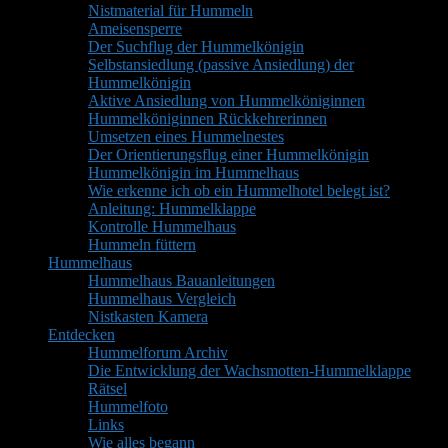
Nistmaterial für Hummeln
Ameisensperre
Der Suchflug der Hummelkönigin
Selbstansiedlung (passive Ansiedlung) der
Hummelkönigin
Aktive Ansiedlung von Hummelköniginnen
Hummelköniginnen Rückkehrerinnen
Umsetzen eines Hummelnestes
Der Orientierungsflug einer Hummelkönigin
Hummelkönigin im Hummelhaus
Wie erkenne ich ob ein Hummelhotel belegt ist?
Anleitung: Hummelklappe
Kontrolle Hummelhaus
Hummeln füttern
Hummelhaus
Hummelhaus Bauanleitungen
Hummelhaus Vergleich
Nistkasten Kamera
Entdecken
Hummelforum Archiv
Die Entwicklung der Wachsmotten-Hummelklappe
Rätsel
Hummelfoto
Links
Wie alles begann