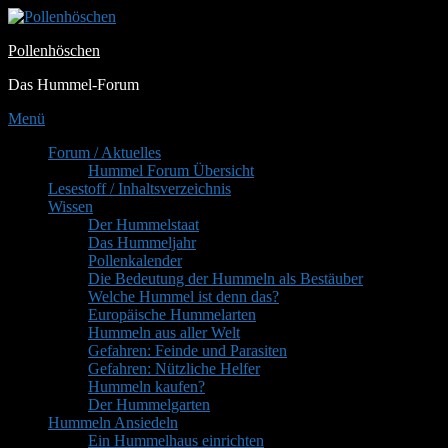
Zum
Inhalt
Pollenhöschen
springen
Das Hummel-Forum
Menü
Primäres
Forum / Aktuelles
Hummel Forum Übersicht
Menü
Lesestoff / Inhaltsverzeichnis
Wissen
Der Hummelstaat
Das Hummeljahr
Pollenkalender
Die Bedeutung der Hummeln als Bestäuber
Welche Hummel ist denn das?
Europäische Hummelarten
Hummeln aus aller Welt
Gefahren: Feinde und Parasiten
Gefahren: Nützliche Helfer
Hummeln kaufen?
Der Hummelgarten
Hummeln Ansiedeln
Ein Hummelhaus einrichten