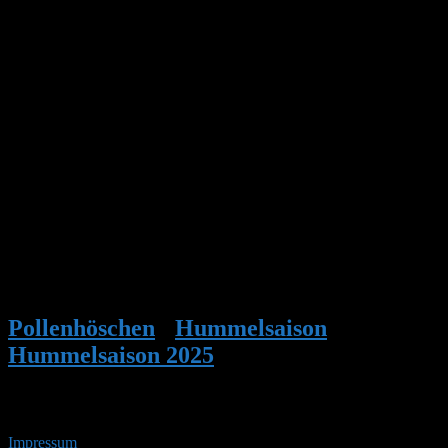
Marylou, deine Rettungsaktion war einsame Spitze. Ohne die
Queen wäre Schluß gewesen mit dem Volk. Engagement ist alles.
Toso, die ersten Arbeiterinnen kommen frühestens 3 Wochen nach
dem ersten Polleneintrag. Kaltes Wetter u/o wenig Nahrungsangebot
kann das Erscheinen jedoch verzögern. Langsam sollten aber die
ersten Arbeiterinnen erscheinen. Wie überwachst du die Kästen?
Fliegt die Königin noch aus? Anfangs können es nur 1-3
Arbeiterinnen sein. Da mußt du schon längere Zeit vor dem Kasten
sein, um eine zu sehen. Oder Videoüberwachung.
VG
HP
Pollenhöschen
•
Hummelsaison
•
Hummelsaison 2025
•
Antwort auf:
Hummelsaison 2025
Impressum
• 08.08.2026 • 21:31 Uhr