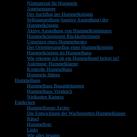
Nistmaterial für Hummeln
Ameisensperre
Der Suchflug der Hummelkönigin
Selbstansiedlung (passive Ansiedlung) der
Hummelkönigin
Aktive Ansiedlung von Hummelköniginnen
Hummelköniginnen Rückkehrerinnen
Umsetzen eines Hummelnestes
Der Orientierungsflug einer Hummelkönigin
Hummelkönigin im Hummelhaus
Wie erkenne ich ob ein Hummelhotel belegt ist?
Anleitung: Hummelklappe
Kontrolle Hummelhaus
Hummeln füttern
Hummelhaus
Hummelhaus Bauanleitungen
Hummelhaus Vergleich
Nistkasten Kamera
Entdecken
Hummelforum Archiv
Die Entwicklung der Wachsmotten-Hummelklappe
Rätsel
Hummelfoto
Links
Wie alles begann