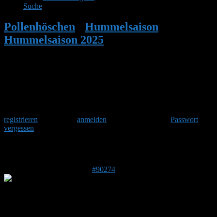
Suche
Pollenhöschen
•
Hummelsaison
•
Hummelsaison 2025
•
Antwort auf:
Hummelsaison 2025
Herzlich Willkommen
Um am Hummelforum teilzunehmen musst Du Dich einmalig
registrieren
und danach
anmelden
. Oder hast Du Dein
Passwort
vergessen
?
Antwort auf: Hummelsaison 2025
10. Mai 2025 um 21:33 Uhr
#90274
HP
Forenmitglied
DE 22927
50 m