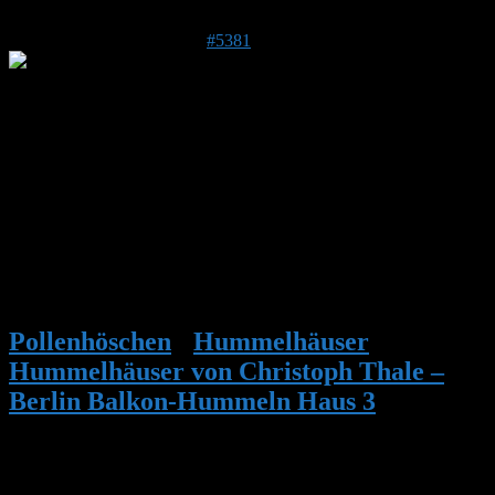
30. Juli 2017 um 22:43 Uhr
#5381
Detter
Forenmitglied
Beitragsersteller
Immer noch ein paar Hummeln auf dem Nest, aber keine
Flugbetätigung zu sehen. Leider sehr viele Wachsmottenlarven,
richtig dicke Dinger. Sind auf dem Rasen gelandet., der Rest hat
eine Ladung BT abbekommen. Es stinkt aber fürchterlich, wie ein
großer Kaninchenstall. :dontknow: :conf: Der Wachs ist nun fast
schwarz.
Pollenhöschen
•
Hummelhäuser
•
Hummelhäuser von Christoph Thale –
Berlin Balkon-Hummeln Haus 3
•
Antwort auf: Hummelhäuser von
Christoph Thale – Berlin Balkon-
Hummeln Haus 3