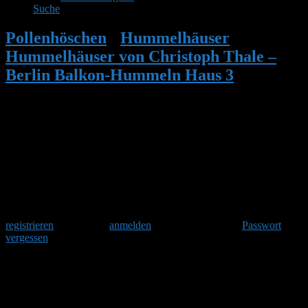
Suche
Pollenhöschen
•
Hummelhäuser
•
Hummelhäuser von Christoph Thale –
Berlin Balkon-Hummeln Haus 3
•
Antwort auf: Hummelhäuser von
Christoph Thale – Berlin Balkon-
Hummeln Haus 3
Herzlich Willkommen
Um am Hummelforum teilzunehmen musst Du Dich einmalig
registrieren
und danach
anmelden
. Oder hast Du Dein
Passwort
vergessen
?
Antwort auf: Hummelhäuser von
Christoph Thale – Berlin Balkon-
Hummeln Haus 3