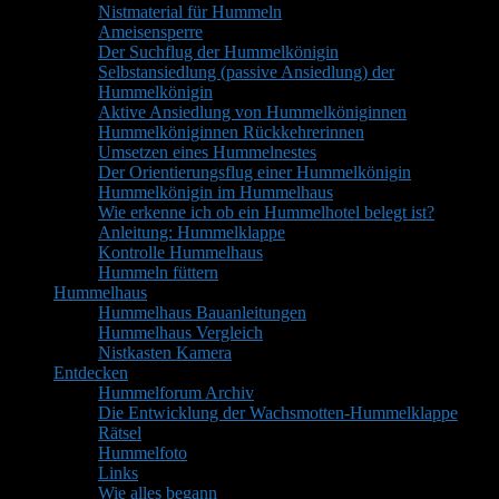
Nistmaterial für Hummeln
Ameisensperre
Der Suchflug der Hummelkönigin
Selbstansiedlung (passive Ansiedlung) der
Hummelkönigin
Aktive Ansiedlung von Hummelköniginnen
Hummelköniginnen Rückkehrerinnen
Umsetzen eines Hummelnestes
Der Orientierungsflug einer Hummelkönigin
Hummelkönigin im Hummelhaus
Wie erkenne ich ob ein Hummelhotel belegt ist?
Anleitung: Hummelklappe
Kontrolle Hummelhaus
Hummeln füttern
Hummelhaus
Hummelhaus Bauanleitungen
Hummelhaus Vergleich
Nistkasten Kamera
Entdecken
Hummelforum Archiv
Die Entwicklung der Wachsmotten-Hummelklappe
Rätsel
Hummelfoto
Links
Wie alles begann