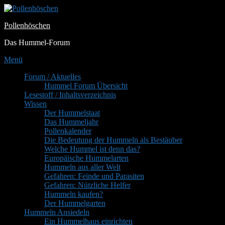
Zum
Inhalt
Pollenhöschen
springen
Das Hummel-Forum
Menü
Primäres
Forum / Aktuelles
Hummel Forum Übersicht
Menü
Lesestoff / Inhaltsverzeichnis
Wissen
Der Hummelstaat
Das Hummeljahr
Pollenkalender
Die Bedeutung der Hummeln als Bestäuber
Welche Hummel ist denn das?
Europäische Hummelarten
Hummeln aus aller Welt
Gefahren: Feinde und Parasiten
Gefahren: Nützliche Helfer
Hummeln kaufen?
Der Hummelgarten
Hummeln Ansiedeln
Ein Hummelhaus einrichten