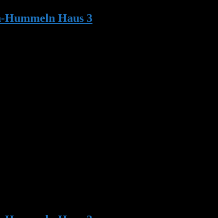
on-Hummeln Haus 3
•
Antwort auf:
ntschieden hat alles zu entsorgen das nicht mehr ins Nest gehört.