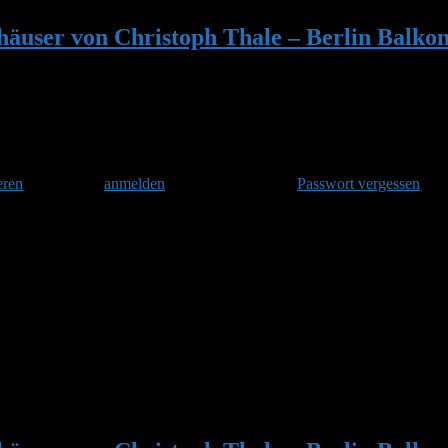
user von Christoph Thale – Berlin Balk
rlin Balkon-Hummeln Haus 3
eren
und danach
anmelden
. Oder hast Du Dein
Passwort vergessen
?
h Thale – Berlin Balkon-Hummeln Haus 3
wird. Man hat die alte Königin entsorgt, dahin wo man auch sonst sich e