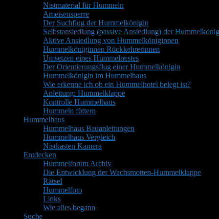
Nistmaterial für Hummeln
Ameisensperre
Der Suchflug der Hummelkönigin
Selbstansiedlung (passive Ansiedlung) der Hummelkönig
Aktive Ansiedlung von Hummelköniginnen
Hummelköniginnen Rückkehrerinnen
Umsetzen eines Hummelnestes
Der Orientierungsflug einer Hummelkönigin
Hummelkönigin im Hummelhaus
Wie erkenne ich ob ein Hummelhotel belegt ist?
Anleitung: Hummelklappe
Kontrolle Hummelhaus
Hummeln füttern
Hummelhaus
Hummelhaus Bauanleitungen
Hummelhaus Vergleich
Nistkasten Kamera
Entdecken
Hummelforum Archiv
Die Entwicklung der Wachsmotten-Hummelklappe
Rätsel
Hummelfoto
Links
Wie alles begann
Suche