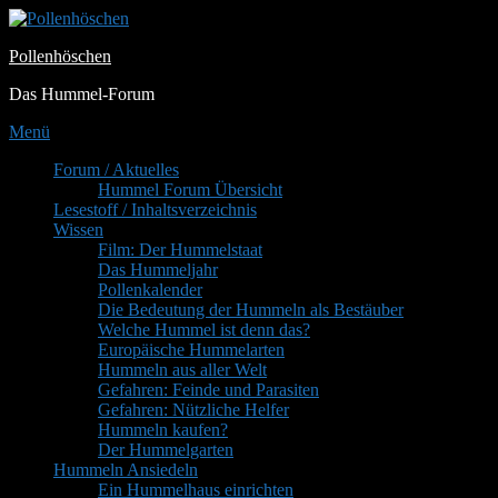
Zum
Inhalt
Pollenhöschen
springen
Das Hummel-Forum
Menü
Primäres
Forum / Aktuelles
Hummel Forum Übersicht
Menü
Lesestoff / Inhaltsverzeichnis
Wissen
Film: Der Hummelstaat
Das Hummeljahr
Pollenkalender
Die Bedeutung der Hummeln als Bestäuber
Welche Hummel ist denn das?
Europäische Hummelarten
Hummeln aus aller Welt
Gefahren: Feinde und Parasiten
Gefahren: Nützliche Helfer
Hummeln kaufen?
Der Hummelgarten
Hummeln Ansiedeln
Ein Hummelhaus einrichten