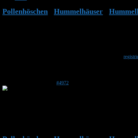
Pollenhöschen
•
Hummelhäuser
•
Hummelhä
Hummelhäuser von Christoph Thale – Be
Herzlich Willkommen
Um am Hummelforum teilzunehmen musst Du Dich einmalig
registri
Antwort auf: Hummelhäuser von Christop
5. Juni 2017 um 21:00 Uhr
#4972
Stefan
Admin
DE 84513
398 m
@Detter: Ja das ging sehr schnell. Bin gespannt wie das bei mir sein 
Muss so sein, auch wenn es uns “unmenschlich” vorkommt.