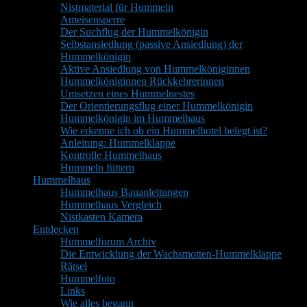
Nistmaterial für Hummeln
Ameisensperre
Der Suchflug der Hummelkönigin
Selbstansiedlung (passive Ansiedlung) der
Hummelkönigin
Aktive Ansiedlung von Hummelköniginnen
Hummelköniginnen Rückkehrerinnen
Umsetzen eines Hummelnestes
Der Orientierungsflug einer Hummelkönigin
Hummelkönigin im Hummelhaus
Wie erkenne ich ob ein Hummelhotel belegt ist?
Anleitung: Hummelklappe
Kontrolle Hummelhaus
Hummeln füttern
Hummelhaus
Hummelhaus Bauanleitungen
Hummelhaus Vergleich
Nistkasten Kamera
Entdecken
Hummelforum Archiv
Die Entwicklung der Wachsmotten-Hummelklappe
Rätsel
Hummelfoto
Links
Wie alles begann