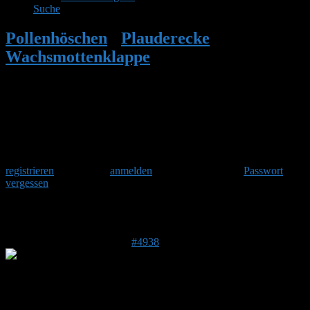
Suche
Pollenhöschen
•
Plauderecke
•
Wachsmottenklappe
•
Antwort auf:
Wachsmottenklappe
Herzlich Willkommen
Um am Hummelforum teilzunehmen musst Du Dich einmalig
registrieren
und danach
anmelden
. Oder hast Du Dein
Passwort
vergessen
?
Antwort auf: Wachsmottenklappe
31. Mai 2017 um 09:35 Uhr
#4938
Stefan
Admin
Beitragsersteller
DE 84513