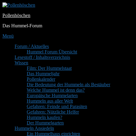
Zum
Inhalt
Pollenhöschen
springen
Das Hummel-Forum
Menü
Primäres
Forum / Aktuelles
Hummel Forum Übersicht
Menü
Lesestoff / Inhaltsverzeichnis
Wissen
Film: Der Hummelstaat
Das Hummeljahr
Pollenkalender
Die Bedeutung der Hummeln als Bestäuber
Welche Hummel ist denn das?
Europäische Hummelarten
Hummeln aus aller Welt
Gefahren: Feinde und Parasiten
Gefahren: Nützliche Helfer
Hummeln kaufen?
Der Hummelgarten
Hummeln Ansiedeln
Ein Hummelhaus einrichten