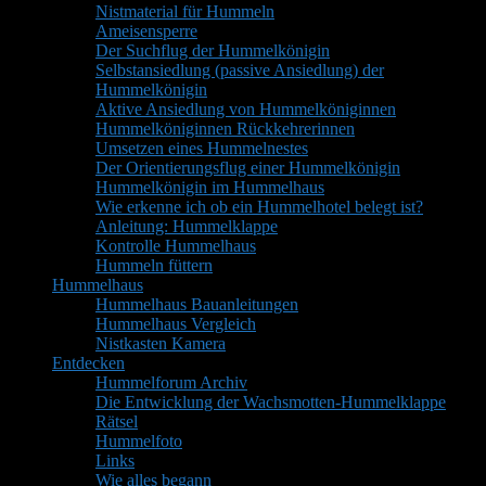
Nistmaterial für Hummeln
Ameisensperre
Der Suchflug der Hummelkönigin
Selbstansiedlung (passive Ansiedlung) der
Hummelkönigin
Aktive Ansiedlung von Hummelköniginnen
Hummelköniginnen Rückkehrerinnen
Umsetzen eines Hummelnestes
Der Orientierungsflug einer Hummelkönigin
Hummelkönigin im Hummelhaus
Wie erkenne ich ob ein Hummelhotel belegt ist?
Anleitung: Hummelklappe
Kontrolle Hummelhaus
Hummeln füttern
Hummelhaus
Hummelhaus Bauanleitungen
Hummelhaus Vergleich
Nistkasten Kamera
Entdecken
Hummelforum Archiv
Die Entwicklung der Wachsmotten-Hummelklappe
Rätsel
Hummelfoto
Links
Wie alles begann