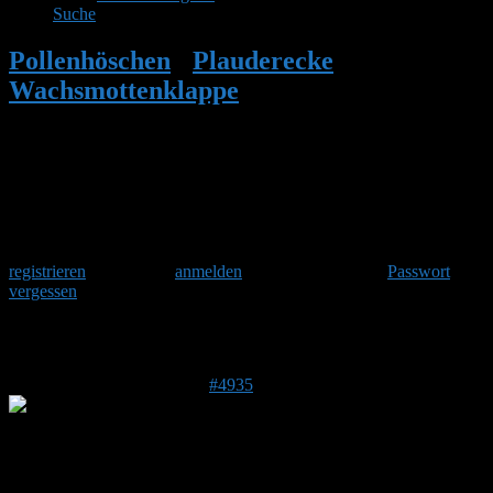
Suche
Pollenhöschen
•
Plauderecke
•
Wachsmottenklappe
•
Antwort auf:
Wachsmottenklappe
Herzlich Willkommen
Um am Hummelforum teilzunehmen musst Du Dich einmalig
registrieren
und danach
anmelden
. Oder hast Du Dein
Passwort
vergessen
?
Antwort auf: Wachsmottenklappe
31. Mai 2017 um 09:19 Uhr
#4935
Detter
Forenmitglied