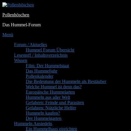
Zum
Inhalt
Pollenhöschen
springen
Das Hummel-Forum
Menü
Primäres
Forum / Aktuelles
Hummel Forum Übersicht
Menü
Lesestoff / Inhaltsverzeichnis
Wissen
Film: Der Hummelstaat
Das Hummeljahr
Pollenkalender
Die Bedeutung der Hummeln als Bestäuber
Welche Hummel ist denn das?
Europäische Hummelarten
Hummeln aus aller Welt
Gefahren: Feinde und Parasiten
Gefahren: Nützliche Helfer
Hummeln kaufen?
Der Hummelgarten
Hummeln Ansiedeln
Ein Hummelhaus einrichten