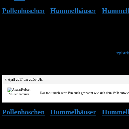
Pollenhöschen
•
Hummelhäuser
•
Hummelk
Keramik im Zweihäusigem System
Herzlich Willkommen
Um am Hummelforum teilzunehmen musst Du Dich einmalig
registri
Antwort auf: Hummelkugel aus Keramik 
7. April 2017 um 20:53 Uhr
Robert
Das freut mich sehr. Bin auch gespannt wie sich dein Volk entwi
Muttenhammer
Pollenhöschen
•
Hummelhäuser
•
Hummelk
Keramik im Zweihäusigem System