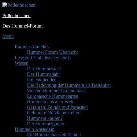
Zum
Inhalt
Pollenhöschen
springen
Das Hummel-Forum
Menü
Primäres
Forum / Aktuelles
Hummel Forum Übersicht
Menü
Lesestoff / Inhaltsverzeichnis
Wissen
Der Hummelstaat
Das Hummeljahr
Pollenkalender
Die Bedeutung der Hummeln als Bestäuber
Welche Hummel ist denn das?
Europäische Hummelarten
Hummeln aus aller Welt
Gefahren: Feinde und Parasiten
Gefahren: Nützliche Helfer
Hummeln kaufen?
Der Hummelgarten
Hummeln Ansiedeln
Ein Hummelhaus einrichten