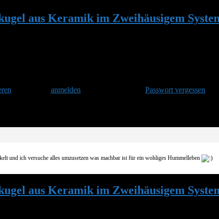
ugel aus Keramik im Zweihäusigem Syste
eren
und danach
anmelden
. Oder hast Du Dein
Passwort vergessen
?
im Zweihäusigem System
ckelt und ich versuche alles umzusetzen was machbar ist für ein wohliges Hummelleben
ugel aus Keramik im Zweihäusigem Syste