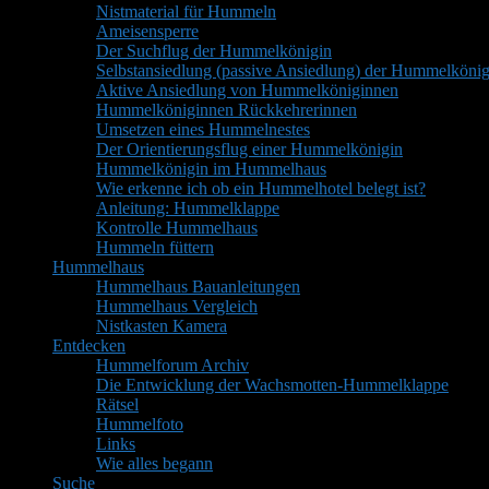
Nistmaterial für Hummeln
Ameisensperre
Der Suchflug der Hummelkönigin
Selbstansiedlung (passive Ansiedlung) der Hummelkönig
Aktive Ansiedlung von Hummelköniginnen
Hummelköniginnen Rückkehrerinnen
Umsetzen eines Hummelnestes
Der Orientierungsflug einer Hummelkönigin
Hummelkönigin im Hummelhaus
Wie erkenne ich ob ein Hummelhotel belegt ist?
Anleitung: Hummelklappe
Kontrolle Hummelhaus
Hummeln füttern
Hummelhaus
Hummelhaus Bauanleitungen
Hummelhaus Vergleich
Nistkasten Kamera
Entdecken
Hummelforum Archiv
Die Entwicklung der Wachsmotten-Hummelklappe
Rätsel
Hummelfoto
Links
Wie alles begann
Suche