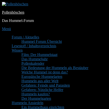
Zum
Inhalt
Pollenhöschen
springen
Das Hummel-Forum
Menü
Primäres
Forum / Aktuelles
Hummel Forum Übersicht
Menü
Lesestoff / Inhaltsverzeichnis
Wissen
Film: Der Hummelstaat
Das Hummeljahr
Pollenkalender
Die Bedeutung der Hummeln als Bestäuber
Welche Hummel ist denn das?
Europäische Hummelarten
Hummeln aus aller Welt
Gefahren: Feinde und Parasiten
Gefahren: Nützliche Helfer
Hummeln kaufen?
Der Hummelgarten
Hummeln Ansiedeln
Ein Hummelhaus einrichten