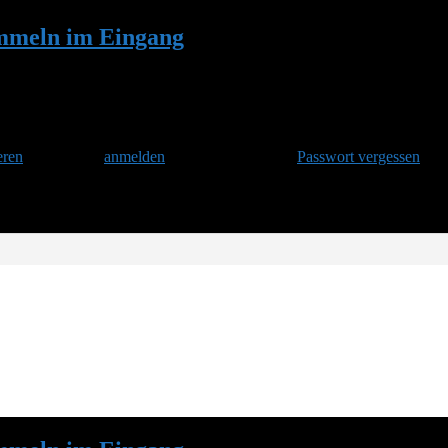
mmeln im Eingang
•
Antwort auf: Viele Hu
eren
und danach
anmelden
. Oder hast Du Dein
Passwort vergessen
?