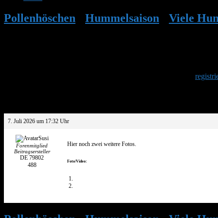
Pollenhöschen
•
Hummelsaison
•
Viele Hu
Herzlich Willkommen
Um am Hummelforum teilzunehmen musst Du Dich einmalig
registri
Antwort auf: Viele Hummeln im Eingang
7. Juli 2026 um 17:32 Uhr
Susi
Hier noch zwei weitere Fotos.
Forenmitglied
Beitragsersteller
DE 79802
Foto/Video:
488