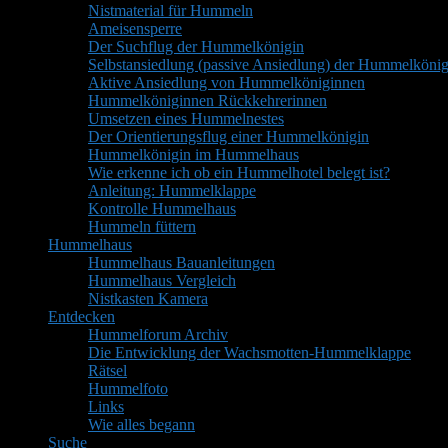
Nistmaterial für Hummeln
Ameisensperre
Der Suchflug der Hummelkönigin
Selbstansiedlung (passive Ansiedlung) der Hummelkönig
Aktive Ansiedlung von Hummelköniginnen
Hummelköniginnen Rückkehrerinnen
Umsetzen eines Hummelnestes
Der Orientierungsflug einer Hummelkönigin
Hummelkönigin im Hummelhaus
Wie erkenne ich ob ein Hummelhotel belegt ist?
Anleitung: Hummelklappe
Kontrolle Hummelhaus
Hummeln füttern
Hummelhaus
Hummelhaus Bauanleitungen
Hummelhaus Vergleich
Nistkasten Kamera
Entdecken
Hummelforum Archiv
Die Entwicklung der Wachsmotten-Hummelklappe
Rätsel
Hummelfoto
Links
Wie alles begann
Suche