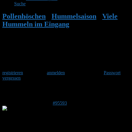
Suche
Pollenhöschen
•
Hummelsaison
•
Viele
Hummeln im Eingang
•
Antwort auf:
Viele Hummeln im Eingang
Herzlich Willkommen
Um am Hummelforum teilzunehmen musst Du Dich einmalig
registrieren
und danach
anmelden
. Oder hast Du Dein
Passwort
vergessen
?
Antwort auf: Viele Hummeln im Eingang
4. Juli 2026 um 22:07 Uhr
#95593
Susi
Forenmitglied
Beitragsersteller
DE 79802