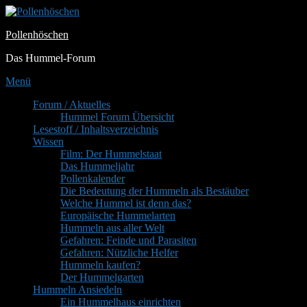
Zum
Inhalt
Pollenhöschen
springen
Das Hummel-Forum
Menü
Primäres
Forum / Aktuelles
Hummel Forum Übersicht
Menü
Lesestoff / Inhaltsverzeichnis
Wissen
Film: Der Hummelstaat
Das Hummeljahr
Pollenkalender
Die Bedeutung der Hummeln als Bestäuber
Welche Hummel ist denn das?
Europäische Hummelarten
Hummeln aus aller Welt
Gefahren: Feinde und Parasiten
Gefahren: Nützliche Helfer
Hummeln kaufen?
Der Hummelgarten
Hummeln Ansiedeln
Ein Hummelhaus einrichten