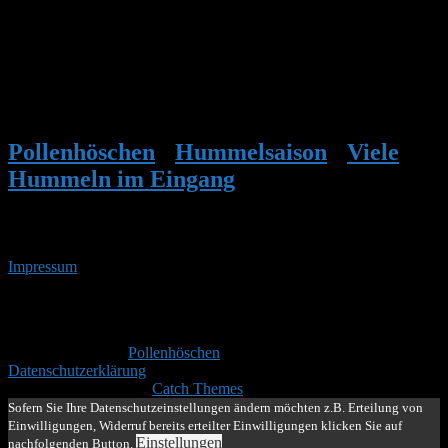
488
Hallo Stefan
Vielen Dank für deine Hilfe.
Gruss Susi
Pollenhöschen
•
Hummelsaison
•
Viele
Hummeln im Eingang
•
Antwort auf:
Viele Hummeln im Eingang
Impressum
• 07.08.2026 • 22:42 Uhr
YouTube
RSS-
Feed
Copyright © 2026
Pollenhöschen
. Alle Rechte vorbehalten.
Datenschutzerklärung
Theme: Catch Box by
Catch Themes
Nach
Sofern Sie Ihre Datenschutzeinstellungen ändern möchten z.B. Erteilung von
oben
Einwilligungen, Widerruf bereits erteilter Einwilligungen klicken Sie auf
scrollen
Einstellungen
nachfolgenden Button.