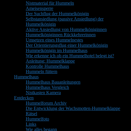
Nistmaterial für Hummeln
Ameisensperre
Der Suchflug der Hummelkönigin
Selbstansiedlung (passive Ansiedlung) der
Hummelkönigin
Aktive Ansiedlung von Hummelköniginnen
Hummelköniginnen Rückkehrerinnen
Umsetzen eines Hummelnestes
Der Orientierungsflug einer Hummelkönigin
Hummelkönigin im Hummelhaus
Wie erkenne ich ob ein Hummelhotel belegt ist?
Anleitung: Hummelklappe
Kontrolle Hummelhaus
Hummeln füttern
Hummelhaus
Hummelhaus Bauanleitungen
Hummelhaus Vergleich
Nistkasten Kamera
Entdecken
Hummelforum Archiv
Die Entwicklung der Wachsmotten-Hummelklappe
Rätsel
Hummelfoto
Links
Wie alles begann