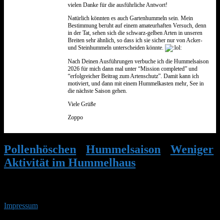
vielen Danke für die ausführliche Antwort!
Natürlich könnten es auch Gartenhummeln sein. Mein
Bestimmung beruht auf einem amateurhaften Versuch, denn
in der Tat, sehen sich die schwarz-gelben Arten in unseren
Breiten sehr ähnlich, so dass ich sie sicher nur von Acker-
und Steinhummeln unterscheiden könnte.
Nach Deinen Ausführungen verbuche ich die Hummelsaison
2026 für mich dann mal unter “Mission completed” und
“erfolgreicher Beitrag zum Artenschutz”. Damit kann ich
motiviert, und dann mit einem Hummelkasten mehr, See in
die nächste Saison gehen.
Viele Grüße
Zoppo
Pollenhöschen
•
Hummelsaison
•
Weniger
Aktivität im Hummelhaus
•
Antwort auf:
Weniger Aktivität im Hummelhaus
Impressum
• 07.08.2026 • 08:35 Uhr