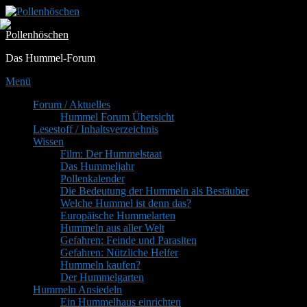
Zum
Inhalt
Pollenhöschen
springen
Das Hummel-Forum
Menü
Primäres
Forum / Aktuelles
Hummel Forum Übersicht
Menü
Lesestoff / Inhaltsverzeichnis
Wissen
Film: Der Hummelstaat
Das Hummeljahr
Pollenkalender
Die Bedeutung der Hummeln als Bestäuber
Welche Hummel ist denn das?
Europäische Hummelarten
Hummeln aus aller Welt
Gefahren: Feinde und Parasiten
Gefahren: Nützliche Helfer
Hummeln kaufen?
Der Hummelgarten
Hummeln Ansiedeln
Ein Hummelhaus einrichten