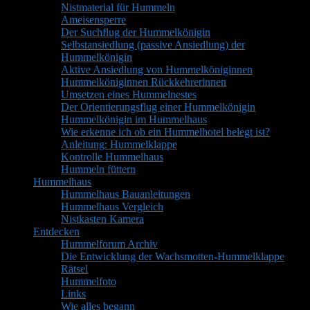
Nistmaterial für Hummeln
Ameisensperre
Der Suchflug der Hummelkönigin
Selbstansiedlung (passive Ansiedlung) der
Hummelkönigin
Aktive Ansiedlung von Hummelköniginnen
Hummelköniginnen Rückkehrerinnen
Umsetzen eines Hummelnestes
Der Orientierungsflug einer Hummelkönigin
Hummelkönigin im Hummelhaus
Wie erkenne ich ob ein Hummelhotel belegt ist?
Anleitung: Hummelklappe
Kontrolle Hummelhaus
Hummeln füttern
Hummelhaus
Hummelhaus Bauanleitungen
Hummelhaus Vergleich
Nistkasten Kamera
Entdecken
Hummelforum Archiv
Die Entwicklung der Wachsmotten-Hummelklappe
Rätsel
Hummelfoto
Links
Wie alles begann