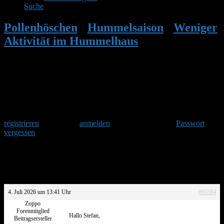
Suche
Pollenhöschen
•
Hummelsaison
•
Weniger
Aktivität im Hummelhaus
•
Antwort auf:
Weniger Aktivität im Hummelhaus
Herzlich Willkommen
Um am Hummelforum teilzunehmen musst Du Dich einmalig
registrieren
und danach
anmelden
. Oder hast Du Dein
Passwort
vergessen
?
Antwort auf: Weniger Aktivität im
Hummelhaus
4. Juli 2026 um 13:41 Uhr
#95584
Zoppo
Forenmitglied
Hallo Stefan,
Beitragsersteller