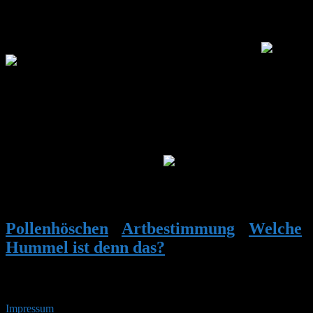
420, 510 m
Servus Wilhelm, danke für Deine Einschätzung – wer, wenn nicht
Du, hat so viel Erfahrung mit der Veränderlichen wie Du.
Ich bin ziemlich sicher, dass es sich bei der Hummel auf
den leider unscharfen Fotos um keine humilis handelt. Erstens hab
ich in dieser Gegend – meinem Hauptwohnsitz – noch nie eine
gesehen, im Gegensatz zu hier meinem zweiten (heuer noch keine)
und zweitens passen die Merkmale eher zu einer dunklen Variante
einer Gartenhummel, wie @Mitsch Keil anmerkte. Unter
Naturbeobachtung wurde dies auch bestätigt, wenn ich auch soeben
noch eine Anmerkung dazu schrieb – schaut nämlich fast so aus, als
hätte ich die Bilder selber bewertet.
Finde es toll, dass Du seit
Jahren Veränderliche in Deinen Hummelkästen hast – das wäre für
mich, und wohl alle im Forum, ein Traum. Alles Gute, Grüße aus
Oö.! Christian
Pollenhöschen
•
Artbestimmung
•
Welche
Hummel ist denn das?
•
Antwort auf:
Welche Hummel ist denn das?
Impressum
• 08.08.2026 • 20:20 Uhr