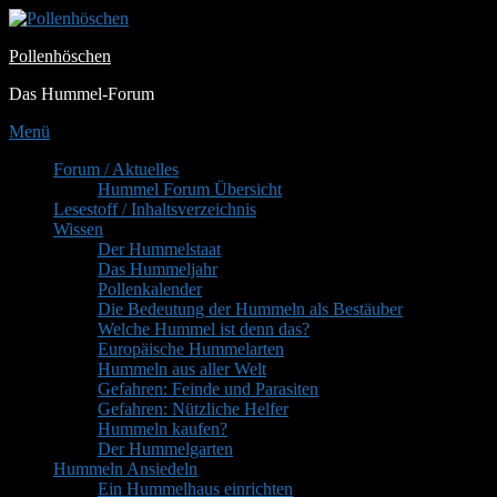
Zum
Inhalt
Pollenhöschen
springen
Das Hummel-Forum
Menü
Primäres
Forum / Aktuelles
Hummel Forum Übersicht
Menü
Lesestoff / Inhaltsverzeichnis
Wissen
Der Hummelstaat
Das Hummeljahr
Pollenkalender
Die Bedeutung der Hummeln als Bestäuber
Welche Hummel ist denn das?
Europäische Hummelarten
Hummeln aus aller Welt
Gefahren: Feinde und Parasiten
Gefahren: Nützliche Helfer
Hummeln kaufen?
Der Hummelgarten
Hummeln Ansiedeln
Ein Hummelhaus einrichten