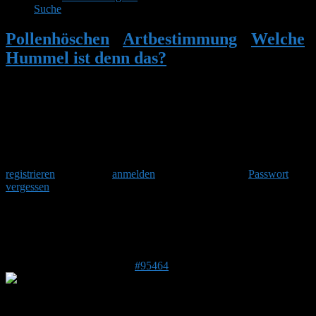
Suche
Pollenhöschen
•
Artbestimmung
•
Welche
Hummel ist denn das?
•
Antwort auf:
Welche Hummel ist denn das?
Herzlich Willkommen
Um am Hummelforum teilzunehmen musst Du Dich einmalig
registrieren
und danach
anmelden
. Oder hast Du Dein
Passwort
vergessen
?
Antwort auf: Welche Hummel ist denn
das?
30. Juni 2026 um 08:38 Uhr
#95464
Christian
Forenmitglied
A-4800, 4851