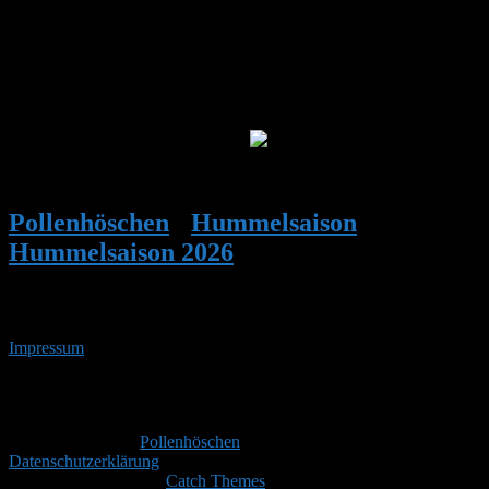
Hallo Gaby!
Da Dein Hummelhaus scheinbar neu ist, ist die Gefahr eines Befalls
mit Wachsmotten einiges geringer. Je nach Hummelart würde ich da
deshalb jetzt nichts mehr machen.
Was für Hummeln sind denn drin?
Grüße Stefan
Pollenhöschen
•
Hummelsaison
•
Hummelsaison 2026
•
Antwort auf:
Hummelsaison 2026
Impressum
• 06.08.2026 • 05:21 Uhr
YouTube
RSS-
Feed
Copyright © 2026
Pollenhöschen
. Alle Rechte vorbehalten.
Datenschutzerklärung
Theme: Catch Box by
Catch Themes