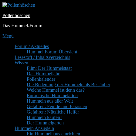
Zum
Inhalt
Pollenhöschen
springen
Das Hummel-Forum
Menü
Primäres
Forum / Aktuelles
Hummel Forum Übersicht
Menü
Lesestoff / Inhaltsverzeichnis
Wissen
Film: Der Hummelstaat
Das Hummeljahr
Pollenkalender
Die Bedeutung der Hummeln als Bestäuber
Welche Hummel ist denn das?
Europäische Hummelarten
Hummeln aus aller Welt
Gefahren: Feinde und Parasiten
Gefahren: Nützliche Helfer
Hummeln kaufen?
Der Hummelgarten
Hummeln Ansiedeln
Ein Hummelhaus einrichten