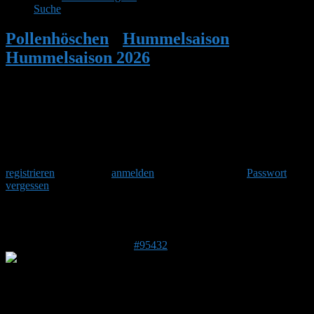
Suche
Pollenhöschen
•
Hummelsaison
•
Hummelsaison 2026
•
Antwort auf:
Hummelsaison 2026
Herzlich Willkommen
Um am Hummelforum teilzunehmen musst Du Dich einmalig
registrieren
und danach
anmelden
. Oder hast Du Dein
Passwort
vergessen
?
Antwort auf: Hummelsaison 2026
28. Juni 2026 um 15:10 Uhr
#95432
Stefan
Admin
DE 84513
398 m