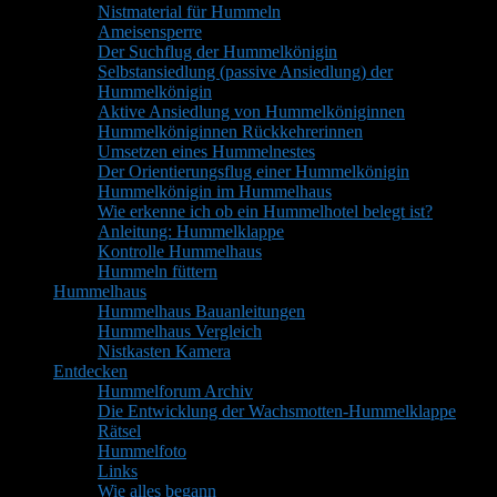
Nistmaterial für Hummeln
Ameisensperre
Der Suchflug der Hummelkönigin
Selbstansiedlung (passive Ansiedlung) der
Hummelkönigin
Aktive Ansiedlung von Hummelköniginnen
Hummelköniginnen Rückkehrerinnen
Umsetzen eines Hummelnestes
Der Orientierungsflug einer Hummelkönigin
Hummelkönigin im Hummelhaus
Wie erkenne ich ob ein Hummelhotel belegt ist?
Anleitung: Hummelklappe
Kontrolle Hummelhaus
Hummeln füttern
Hummelhaus
Hummelhaus Bauanleitungen
Hummelhaus Vergleich
Nistkasten Kamera
Entdecken
Hummelforum Archiv
Die Entwicklung der Wachsmotten-Hummelklappe
Rätsel
Hummelfoto
Links
Wie alles begann