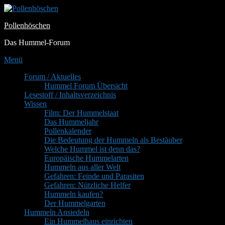
Zum
Inhalt
Pollenhöschen
springen
Das Hummel-Forum
Menü
Primäres
Forum / Aktuelles
Hummel Forum Übersicht
Menü
Lesestoff / Inhaltsverzeichnis
Wissen
Film: Der Hummelstaat
Das Hummeljahr
Pollenkalender
Die Bedeutung der Hummeln als Bestäuber
Welche Hummel ist denn das?
Europäische Hummelarten
Hummeln aus aller Welt
Gefahren: Feinde und Parasiten
Gefahren: Nützliche Helfer
Hummeln kaufen?
Der Hummelgarten
Hummeln Ansiedeln
Ein Hummelhaus einrichten