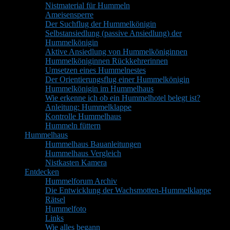
Nistmaterial für Hummeln
Ameisensperre
Der Suchflug der Hummelkönigin
Selbstansiedlung (passive Ansiedlung) der
Hummelkönigin
Aktive Ansiedlung von Hummelköniginnen
Hummelköniginnen Rückkehrerinnen
Umsetzen eines Hummelnestes
Der Orientierungsflug einer Hummelkönigin
Hummelkönigin im Hummelhaus
Wie erkenne ich ob ein Hummelhotel belegt ist?
Anleitung: Hummelklappe
Kontrolle Hummelhaus
Hummeln füttern
Hummelhaus
Hummelhaus Bauanleitungen
Hummelhaus Vergleich
Nistkasten Kamera
Entdecken
Hummelforum Archiv
Die Entwicklung der Wachsmotten-Hummelklappe
Rätsel
Hummelfoto
Links
Wie alles begann