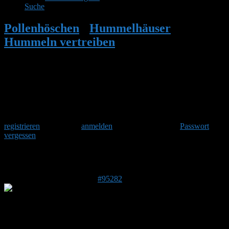
Suche
Pollenhöschen
•
Hummelhäuser
•
Hummeln vertreiben
•
Antwort auf:
Hummeln vertreiben
Herzlich Willkommen
Um am Hummelforum teilzunehmen musst Du Dich einmalig
registrieren
und danach
anmelden
. Oder hast Du Dein
Passwort
vergessen
?
Antwort auf: Hummeln vertreiben
21. Juni 2026 um 07:27 Uhr
#95282
Stefan
Admin
DE 84513
398 m