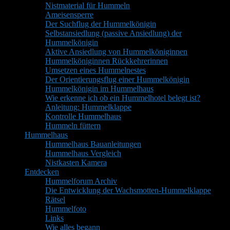
Nistmaterial für Hummeln
Ameisensperre
Der Suchflug der Hummelkönigin
Selbstansiedlung (passive Ansiedlung) der
Hummelkönigin
Aktive Ansiedlung von Hummelköniginnen
Hummelköniginnen Rückkehrerinnen
Umsetzen eines Hummelnestes
Der Orientierungsflug einer Hummelkönigin
Hummelkönigin im Hummelhaus
Wie erkenne ich ob ein Hummelhotel belegt ist?
Anleitung: Hummelklappe
Kontrolle Hummelhaus
Hummeln füttern
Hummelhaus
Hummelhaus Bauanleitungen
Hummelhaus Vergleich
Nistkasten Kamera
Entdecken
Hummelforum Archiv
Die Entwicklung der Wachsmotten-Hummelklappe
Rätsel
Hummelfoto
Links
Wie alles begann