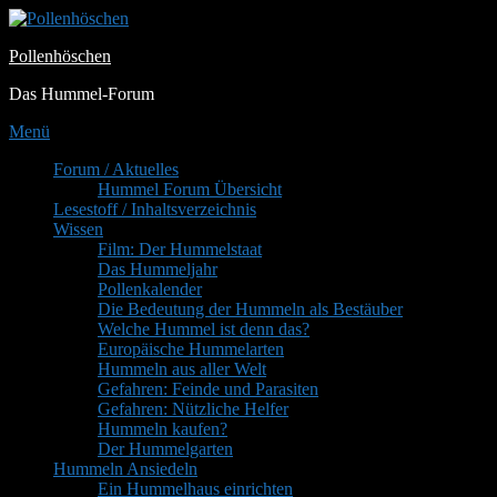
Zum
Inhalt
Pollenhöschen
springen
Das Hummel-Forum
Menü
Primäres
Forum / Aktuelles
Hummel Forum Übersicht
Menü
Lesestoff / Inhaltsverzeichnis
Wissen
Film: Der Hummelstaat
Das Hummeljahr
Pollenkalender
Die Bedeutung der Hummeln als Bestäuber
Welche Hummel ist denn das?
Europäische Hummelarten
Hummeln aus aller Welt
Gefahren: Feinde und Parasiten
Gefahren: Nützliche Helfer
Hummeln kaufen?
Der Hummelgarten
Hummeln Ansiedeln
Ein Hummelhaus einrichten