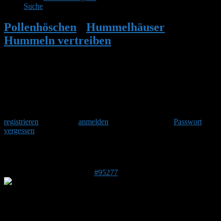
Suche
Pollenhöschen
•
Hummelhäuser
•
Hummeln vertreiben
•
Antwort auf:
Hummeln vertreiben
Herzlich Willkommen
Um am Hummelforum teilzunehmen musst Du Dich einmalig
registrieren
und danach
anmelden
. Oder hast Du Dein
Passwort
vergessen
?
Antwort auf: Hummeln vertreiben
20. Juni 2026 um 22:15 Uhr
#95277
dwm
Forenmitglied
DE 83646
658 m