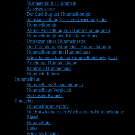
Nistmaterial für Hummeln
Ameisensperre
Der Suchflug der Hummelkönigin
Selbstansiedlung (passive Ansiedlung) der
Hummelkönigin
Aktive Ansiedlung von Hummelköniginnen
Hummelköniginnen Rückkehrerinnen
Umsetzen eines Hummelnestes
Der Orientierungsflug einer Hummelkönigin
Hummelkönigin im Hummelhaus
Wie erkenne ich ob ein Hummelhotel belegt ist?
Anleitung: Hummelklappe
Kontrolle Hummelhaus
Hummeln füttern
Hummelhaus
Hummelhaus Bauanleitungen
Hummelhaus Vergleich
Nistkasten Kamera
Entdecken
Hummelforum Archiv
Die Entwicklung der Wachsmotten-Hummelklappe
Rätsel
Hummelfoto
Links
Wie alles begann