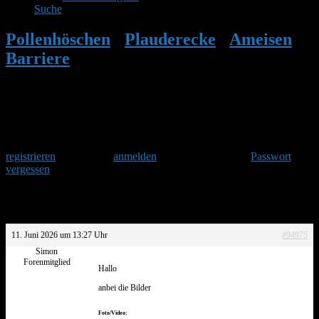
Suche
Pollenhöschen
•
Plauderecke
•
Ameisen
Barriere
•
Antwort auf: Ameisen Barriere
Herzlich Willkommen
Um am Hummelforum teilzunehmen musst Du Dich einmalig
registrieren
und danach
anmelden
. Oder hast Du Dein
Passwort
vergessen
?
Antwort auf: Ameisen Barriere
11. Juni 2026 um 13:27 Uhr
#94975
Simon
Forenmitglied
Hallo
anbei die Bilder
Foto/Video: