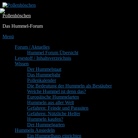
Zum
Inhalt
Pollenhöschen
springen
Das Hummel-Forum
Menü
Primäres
Forum / Aktuelles
Hummel Forum Übersicht
Menü
Lesestoff / Inhaltsverzeichnis
Wissen
Der Hummelstaat
Das Hummeljahr
Pollenkalender
Die Bedeutung der Hummeln als Bestäuber
Welche Hummel ist denn das?
Europäische Hummelarten
Hummeln aus aller Welt
Gefahren: Feinde und Parasiten
Gefahren: Nützliche Helfer
Hummeln kaufen?
Der Hummelgarten
Hummeln Ansiedeln
Ein Hummelhaus einrichten