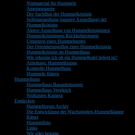
Nistmaterial für Hummeln
Ameisensperre
Der Suchflug der Hummelkönigin
Selbstansiedlung (passive Ansiedlung) der
Hummelkönigin
Aktive Ansiedlung von Hummelköniginnen
Hummelköniginnen Rückkehrerinnen
Umsetzen eines Hummelnestes
Der Orientierungsflug einer Hummelkönigin
Hummelkönigin im Hummelhaus
Wie erkenne ich ob ein Hummelhotel belegt ist?
Anleitung: Hummelklappe
Kontrolle Hummelhaus
Hummeln füttern
Hummelhaus
Hummelhaus Bauanleitungen
Hummelhaus Vergleich
Nistkasten Kamera
Entdecken
Hummelforum Archiv
Die Entwicklung der Wachsmotten-Hummelklappe
Rätsel
Hummelfoto
Links
Wie alles begann