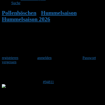
Suche
Pollenhöschen
•
Hummelsaison
•
Hummelsaison 2026
•
Antwort auf:
Hummelsaison 2026
Herzlich Willkommen
Um am Hummelforum teilzunehmen musst Du Dich einmalig
registrieren
und danach
anmelden
. Oder hast Du Dein
Passwort
vergessen
?
Antwort auf: Hummelsaison 2026
9. Juni 2026 um 08:02 Uhr
#94811
Stefan
Admin
DE 84513
398 m