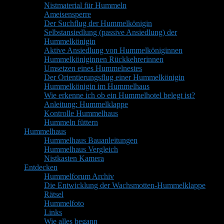
Nistmaterial für Hummeln
Ameisensperre
Der Suchflug der Hummelkönigin
Selbstansiedlung (passive Ansiedlung) der
Hummelkönigin
Aktive Ansiedlung von Hummelköniginnen
Hummelköniginnen Rückkehrerinnen
Umsetzen eines Hummelnestes
Der Orientierungsflug einer Hummelkönigin
Hummelkönigin im Hummelhaus
Wie erkenne ich ob ein Hummelhotel belegt ist?
Anleitung: Hummelklappe
Kontrolle Hummelhaus
Hummeln füttern
Hummelhaus
Hummelhaus Bauanleitungen
Hummelhaus Vergleich
Nistkasten Kamera
Entdecken
Hummelforum Archiv
Die Entwicklung der Wachsmotten-Hummelklappe
Rätsel
Hummelfoto
Links
Wie alles begann