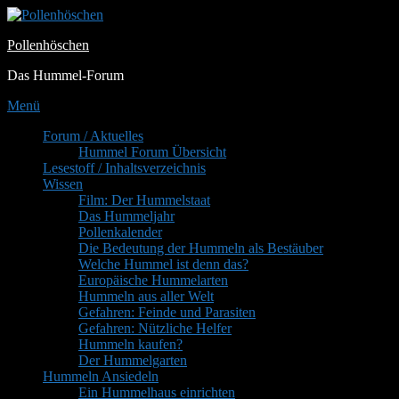
Zum
Inhalt
Pollenhöschen
springen
Das Hummel-Forum
Menü
Primäres
Forum / Aktuelles
Hummel Forum Übersicht
Menü
Lesestoff / Inhaltsverzeichnis
Wissen
Film: Der Hummelstaat
Das Hummeljahr
Pollenkalender
Die Bedeutung der Hummeln als Bestäuber
Welche Hummel ist denn das?
Europäische Hummelarten
Hummeln aus aller Welt
Gefahren: Feinde und Parasiten
Gefahren: Nützliche Helfer
Hummeln kaufen?
Der Hummelgarten
Hummeln Ansiedeln
Ein Hummelhaus einrichten