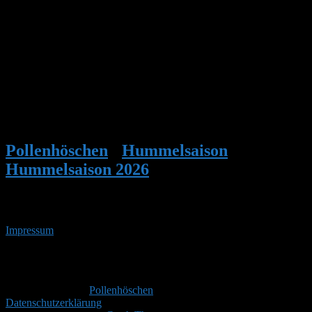
Anbei ein paar aktuelle Fotos einiger ausgewählter Nester.
Euch allen weiterhin viel Erfolg und Spaß beim Beobachten! 🐝😊
Foto/Video:
Pollenhöschen
•
Hummelsaison
•
Hummelsaison 2026
•
Antwort auf:
Hummelsaison 2026
Impressum
• 07.08.2026 • 02:20 Uhr
YouTube
RSS-
Feed
Copyright © 2026
Pollenhöschen
. Alle Rechte vorbehalten.
Datenschutzerklärung