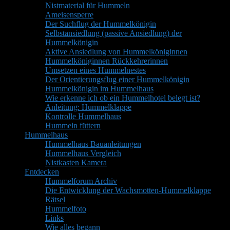
Nistmaterial für Hummeln
Ameisensperre
Der Suchflug der Hummelkönigin
Selbstansiedlung (passive Ansiedlung) der
Hummelkönigin
Aktive Ansiedlung von Hummelköniginnen
Hummelköniginnen Rückkehrerinnen
Umsetzen eines Hummelnestes
Der Orientierungsflug einer Hummelkönigin
Hummelkönigin im Hummelhaus
Wie erkenne ich ob ein Hummelhotel belegt ist?
Anleitung: Hummelklappe
Kontrolle Hummelhaus
Hummeln füttern
Hummelhaus
Hummelhaus Bauanleitungen
Hummelhaus Vergleich
Nistkasten Kamera
Entdecken
Hummelforum Archiv
Die Entwicklung der Wachsmotten-Hummelklappe
Rätsel
Hummelfoto
Links
Wie alles begann