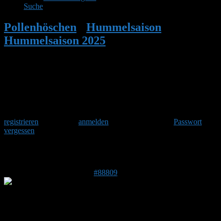
Suche
Pollenhöschen
•
Hummelsaison
•
Hummelsaison 2025
•
Antwort auf:
Hummelsaison 2025
Herzlich Willkommen
Um am Hummelforum teilzunehmen musst Du Dich einmalig
registrieren
und danach
anmelden
. Oder hast Du Dein
Passwort
vergessen
?
Antwort auf: Hummelsaison 2025
2. März 2025 um 05:42 Uhr
#88809
Vauzaedd
Forenmitglied
73550
400