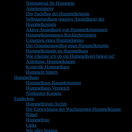
Nistmaterial für Hummeln
Ameisensperre
Der Suchflug der Hummelkönigin
Selbstansiedlung (passive Ansiedlung) der
Hummelkönigin
Aktive Ansiedlung von Hummelköniginnen
Hummelköniginnen Rückkehrerinnen
Umsetzen eines Hummelnestes
Der Orientierungsflug einer Hummelkönigin
Hummelkönigin im Hummelhaus
Wie erkenne ich ob ein Hummelhotel belegt ist?
Anleitung: Hummelklappe
Kontrolle Hummelhaus
Hummeln füttern
Hummelhaus
Hummelhaus Bauanleitungen
Hummelhaus Vergleich
Nistkasten Kamera
Entdecken
Hummelforum Archiv
Die Entwicklung der Wachsmotten-Hummelklappe
Rätsel
Hummelfoto
Links
Wie alles begann