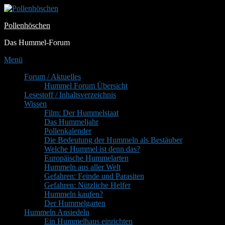
Zum
Inhalt
Pollenhöschen
springen
Das Hummel-Forum
Menü
Primäres
Forum / Aktuelles
Hummel Forum Übersicht
Menü
Lesestoff / Inhaltsverzeichnis
Wissen
Film: Der Hummelstaat
Das Hummeljahr
Pollenkalender
Die Bedeutung der Hummeln als Bestäuber
Welche Hummel ist denn das?
Europäische Hummelarten
Hummeln aus aller Welt
Gefahren: Feinde und Parasiten
Gefahren: Nützliche Helfer
Hummeln kaufen?
Der Hummelgarten
Hummeln Ansiedeln
Ein Hummelhaus einrichten