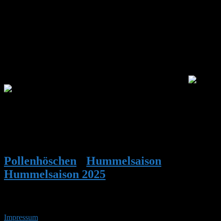
Hallo zusammen,
bei uns war die letzten Tage Aprilwetter…da lies sich keine Königin
blicken.
Kommende Woche soll es nun endlich deutlich wärmer und sonnig
werden.
Mal sehen ob die Damen dann den Flugbetrieb aufnehmen
!
Wenn ich sehe was sich manche für Mühe mit der Gestaltung des
Eingangs machen muss ich auf jeden Fall morgen nochmal ran und
die Deko verbessern.
LG Volker
Pollenhöschen
•
Hummelsaison
•
Hummelsaison 2025
•
Antwort auf:
Hummelsaison 2025
Impressum
• 07.08.2026 • 19:37 Uhr