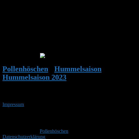
Hallo an alle,
hier war heute bei Sonnenschein aber kaltem Wind keine suchende
Hummel unterwegs, auch nur ganz wenige Erdhummeln an den
Blüten.
Ich hoffe noch auf etwas wärmere, windstillere Tage. Bin übrigens
auch im 3. Jahr dabei …
Grüße von Angela
Pollenhöschen
•
Hummelsaison
•
Hummelsaison 2023
•
Antwort auf:
Hummelsaison 2023
Impressum
• 07.08.2026 • 11:35 Uhr
YouTube
RSS-
Feed
Copyright © 2026
Pollenhöschen
. Alle Rechte vorbehalten.
Datenschutzerklärung