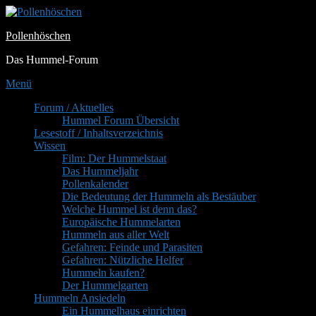
Zum
Inhalt
Pollenhöschen
springen
Das Hummel-Forum
Menü
Primäres
Forum / Aktuelles
Hummel Forum Übersicht
Menü
Lesestoff / Inhaltsverzeichnis
Wissen
Film: Der Hummelstaat
Das Hummeljahr
Pollenkalender
Die Bedeutung der Hummeln als Bestäuber
Welche Hummel ist denn das?
Europäische Hummelarten
Hummeln aus aller Welt
Gefahren: Feinde und Parasiten
Gefahren: Nützliche Helfer
Hummeln kaufen?
Der Hummelgarten
Hummeln Ansiedeln
Ein Hummelhaus einrichten