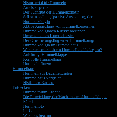
Nistmaterial für Hummeln
Ameisensperre
Der Suchflug der Hummelkönigin
Selbstansiedlung (passive Ansiedlung) der
Hummelkönigin
Aktive Ansiedlung von Hummelköniginnen
Hummelköniginnen Rückkehrerinnen
Umsetzen eines Hummelnestes
Der Orientierungsflug einer Hummelkönigin
Hummelkönigin im Hummelhaus
Wie erkenne ich ob ein Hummelhotel belegt ist?
Anleitung: Hummelklappe
Kontrolle Hummelhaus
Hummeln füttern
Hummelhaus
Hummelhaus Bauanleitungen
Hummelhaus Vergleich
Nistkasten Kamera
Entdecken
Hummelforum Archiv
Die Entwicklung der Wachsmotten-Hummelklappe
Rätsel
Hummelfoto
Links
Wie alles begann