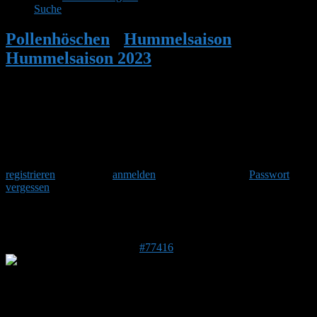
Suche
Pollenhöschen
•
Hummelsaison
•
Hummelsaison 2023
•
Antwort auf:
Hummelsaison 2023
Herzlich Willkommen
Um am Hummelforum teilzunehmen musst Du Dich einmalig
registrieren
und danach
anmelden
. Oder hast Du Dein
Passwort
vergessen
?
Antwort auf: Hummelsaison 2023
20. April 2023 um 00:18 Uhr
#77416
Angela
Forenmitglied
DE 21075
36 m