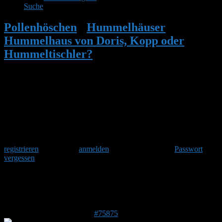
Suche
Pollenhöschen
•
Hummelhäuser
•
Hummelhaus von Doris, Kopp oder
Hummeltischler?
•
Antwort auf:
Hummelhaus von Doris, Kopp oder
Hummeltischler?
Herzlich Willkommen
Um am Hummelforum teilzunehmen musst Du Dich einmalig
registrieren
und danach
anmelden
. Oder hast Du Dein
Passwort
vergessen
?
Antwort auf: Hummelhaus von Doris,
Kopp oder Hummeltischler?
4. März 2023 um 19:47 Uhr
#75875