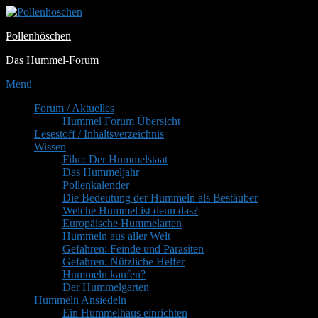
Zum
Inhalt
Pollenhöschen
springen
Das Hummel-Forum
Menü
Primäres
Forum / Aktuelles
Hummel Forum Übersicht
Menü
Lesestoff / Inhaltsverzeichnis
Wissen
Film: Der Hummelstaat
Das Hummeljahr
Pollenkalender
Die Bedeutung der Hummeln als Bestäuber
Welche Hummel ist denn das?
Europäische Hummelarten
Hummeln aus aller Welt
Gefahren: Feinde und Parasiten
Gefahren: Nützliche Helfer
Hummeln kaufen?
Der Hummelgarten
Hummeln Ansiedeln
Ein Hummelhaus einrichten