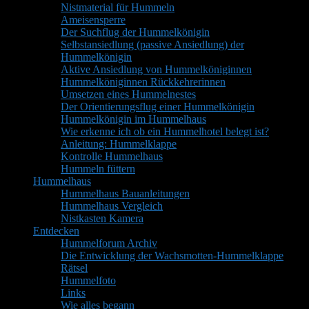
Nistmaterial für Hummeln
Ameisensperre
Der Suchflug der Hummelkönigin
Selbstansiedlung (passive Ansiedlung) der
Hummelkönigin
Aktive Ansiedlung von Hummelköniginnen
Hummelköniginnen Rückkehrerinnen
Umsetzen eines Hummelnestes
Der Orientierungsflug einer Hummelkönigin
Hummelkönigin im Hummelhaus
Wie erkenne ich ob ein Hummelhotel belegt ist?
Anleitung: Hummelklappe
Kontrolle Hummelhaus
Hummeln füttern
Hummelhaus
Hummelhaus Bauanleitungen
Hummelhaus Vergleich
Nistkasten Kamera
Entdecken
Hummelforum Archiv
Die Entwicklung der Wachsmotten-Hummelklappe
Rätsel
Hummelfoto
Links
Wie alles begann