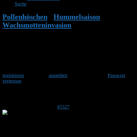
Suche
Pollenhöschen
•
Hummelsaison
•
Wachsmotteninvasion
•
Antwort auf:
Wachsmotteninvasion
Herzlich Willkommen
Um am Hummelforum teilzunehmen musst Du Dich einmalig
registrieren
und danach
anmelden
. Oder hast Du Dein
Passwort
vergessen
?
Antwort auf: Wachsmotteninvasion
19. Juli 2017 um 13:39 Uhr
#5327
Wolfisan