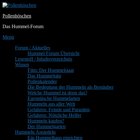
Zum
Inhalt
Pollenhöschen
springen
Das Hummel-Forum
Menü
Primäres
Forum / Aktuelles
Hummel Forum Übersicht
Menü
Lesestoff / Inhaltsverzeichnis
Wissen
Film: Der Hummelstaat
Das Hummeljahr
Pollenkalender
Die Bedeutung der Hummeln als Bestäuber
Welche Hummel ist denn das?
Europäische Hummelarten
Hummeln aus aller Welt
Gefahren: Feinde und Parasiten
Gefahren: Nützliche Helfer
Hummeln kaufen?
Der Hummelgarten
Hummeln Ansiedeln
Ein Hummelhaus einrichten