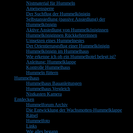
Nistmaterial für Hummeln
Ameisensperre
Der Suchflug der Hummelkönigin
Selbstansiedlung (passive Ansiedlung) der
Hummelkönigin
Aktive Ansiedlung von Hummelköniginnen
Hummelköniginnen Rückkehrerinnen
Umsetzen eines Hummelnestes
Der Orientierungsflug einer Hummelkönigin
Hummelkönigin im Hummelhaus
Wie erkenne ich ob ein Hummelhotel belegt ist?
Anleitung: Hummelklappe
Kontrolle Hummelhaus
Hummeln füttern
Hummelhaus
Hummelhaus Bauanleitungen
Hummelhaus Vergleich
Nistkasten Kamera
Entdecken
Hummelforum Archiv
Die Entwicklung der Wachsmotten-Hummelklappe
Rätsel
Hummelfoto
Links
Wie alles begann