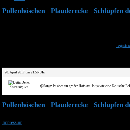
Pollenhöschen
•
Plauderecke
•
Schlüpfen d
Herzlich Willkommen
Um am Hummelforum teilzunehmen musst Du Dich einmalig
registri
Antwort auf: Schlüpfen der ersten Arbeite
28. April 2017 um 21:56 Uhr
Detter
@Sonja: Ist aber ein großer Hofstaat. Ist ja wie eine Deutsche Beh
Forenmitglied
Pollenhöschen
•
Plauderecke
•
Schlüpfen d
Impressum
• 07.08.2026 • 00:51 Uhr