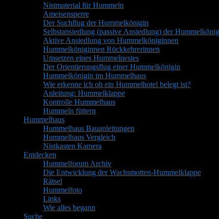
Nistmaterial für Hummeln
Ameisensperre
Der Suchflug der Hummelkönigin
Selbstansiedlung (passive Ansiedlung) der Hummelkönig
Aktive Ansiedlung von Hummelköniginnen
Hummelköniginnen Rückkehrerinnen
Umsetzen eines Hummelnestes
Der Orientierungsflug einer Hummelkönigin
Hummelkönigin im Hummelhaus
Wie erkenne ich ob ein Hummelhotel belegt ist?
Anleitung: Hummelklappe
Kontrolle Hummelhaus
Hummeln füttern
Hummelhaus
Hummelhaus Bauanleitungen
Hummelhaus Vergleich
Nistkasten Kamera
Entdecken
Hummelforum Archiv
Die Entwicklung der Wachsmotten-Hummelklappe
Rätsel
Hummelfoto
Links
Wie alles begann
Suche