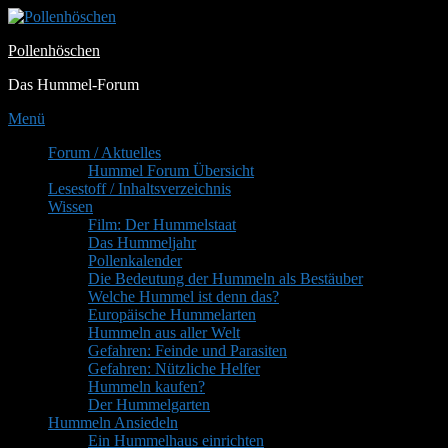
Zum
Inhalt
Pollenhöschen
springen
Das Hummel-Forum
Menü
Primäres
Forum / Aktuelles
Hummel Forum Übersicht
Menü
Lesestoff / Inhaltsverzeichnis
Wissen
Film: Der Hummelstaat
Das Hummeljahr
Pollenkalender
Die Bedeutung der Hummeln als Bestäuber
Welche Hummel ist denn das?
Europäische Hummelarten
Hummeln aus aller Welt
Gefahren: Feinde und Parasiten
Gefahren: Nützliche Helfer
Hummeln kaufen?
Der Hummelgarten
Hummeln Ansiedeln
Ein Hummelhaus einrichten