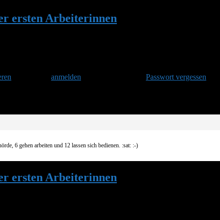
er ersten Arbeiterinnen
•
Antwort auf: Schl
eren
und danach
anmelden
. Oder hast Du Dein
Passwort vergessen
?
rinnen
örde, 6 gehen arbeiten und 12 lassen sich bedienen. :sat: :-)
er ersten Arbeiterinnen
•
Antwort auf: Schl