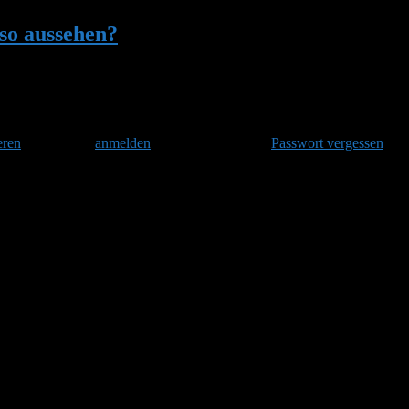
so aussehen?
•
Antwort auf: Muss das so au
eren
und danach
anmelden
. Oder hast Du Dein
Passwort vergessen
?
eln sich gerne eingraben und man oben vom Nest so gut wie nichts sie