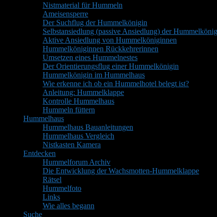
Nistmaterial für Hummeln
Ameisensperre
Der Suchflug der Hummelkönigin
Selbstansiedlung (passive Ansiedlung) der Hummelkönig
Aktive Ansiedlung von Hummelköniginnen
Hummelköniginnen Rückkehrerinnen
Umsetzen eines Hummelnestes
Der Orientierungsflug einer Hummelkönigin
Hummelkönigin im Hummelhaus
Wie erkenne ich ob ein Hummelhotel belegt ist?
Anleitung: Hummelklappe
Kontrolle Hummelhaus
Hummeln füttern
Hummelhaus
Hummelhaus Bauanleitungen
Hummelhaus Vergleich
Nistkasten Kamera
Entdecken
Hummelforum Archiv
Die Entwicklung der Wachsmotten-Hummelklappe
Rätsel
Hummelfoto
Links
Wie alles begann
Suche