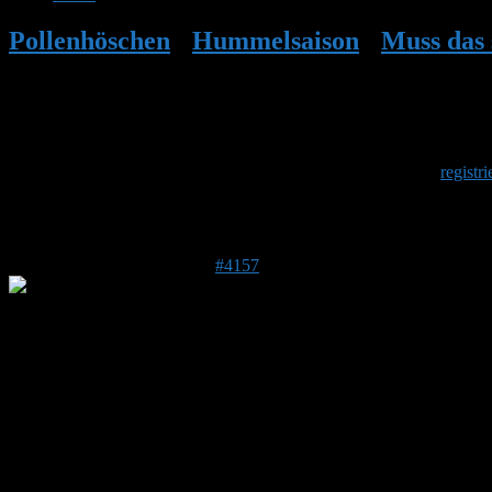
Pollenhöschen
•
Hummelsaison
•
Muss das 
Herzlich Willkommen
Um am Hummelforum teilzunehmen musst Du Dich einmalig
registri
Antwort auf: Muss das so aussehen?
11. April 2017 um 18:42 Uhr
#4157
Stefan
Admin
DE 84513
398 m
Hallo Wolf!
Erst einmal herzlich Willkommen!
Tja, sieht eher verlassen aus. Obwohl z. B. Acker- oder Gartenhumm