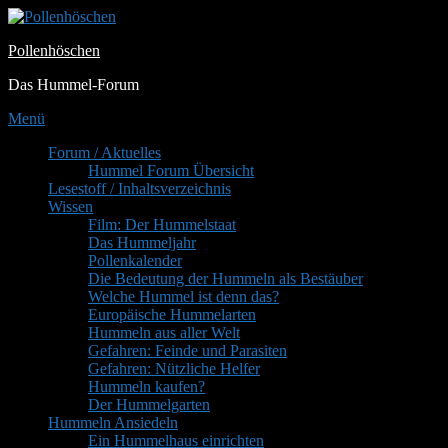
Zum
Inhalt
Pollenhöschen
springen
Das Hummel-Forum
Menü
Primäres
Forum / Aktuelles
Hummel Forum Übersicht
Menü
Lesestoff / Inhaltsverzeichnis
Wissen
Film: Der Hummelstaat
Das Hummeljahr
Pollenkalender
Die Bedeutung der Hummeln als Bestäuber
Welche Hummel ist denn das?
Europäische Hummelarten
Hummeln aus aller Welt
Gefahren: Feinde und Parasiten
Gefahren: Nützliche Helfer
Hummeln kaufen?
Der Hummelgarten
Hummeln Ansiedeln
Ein Hummelhaus einrichten