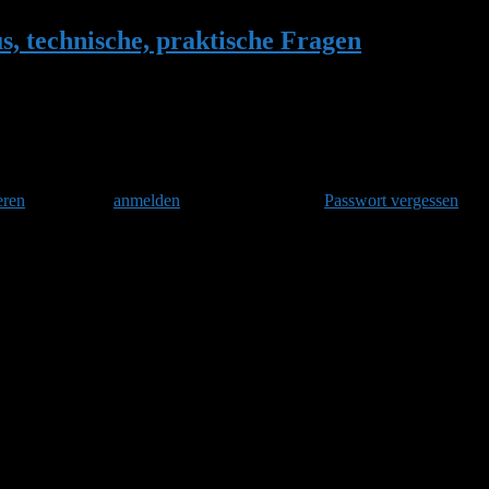
 technische, praktische Fragen
•
Antwort 
eren
und danach
anmelden
. Oder hast Du Dein
Passwort vergessen
?
aktische Fragen
ug zugelassen ist.