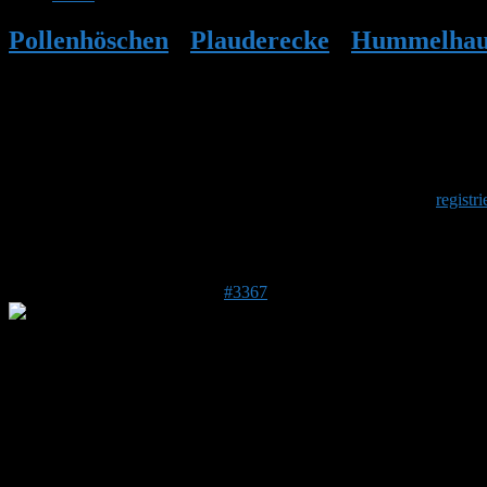
Pollenhöschen
•
Plauderecke
•
Hummelhaus,
Fragen
Herzlich Willkommen
Um am Hummelforum teilzunehmen musst Du Dich einmalig
registri
Antwort auf: Hummelhaus, technische, pr
6. Februar 2017 um 07:55 Uhr
#3367
Anonym
Hallo Stefan, danke für Deine Antworten.
Ich werde versuchen, eine Farbe zu finden, die auch für Kinderspielze
Acryllack hört sich nicht so gut an.