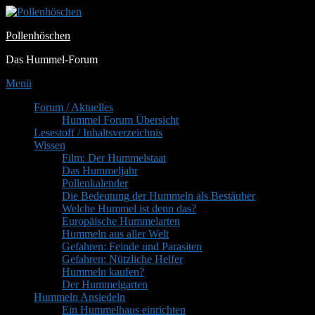
Zum
Inhalt
Pollenhöschen
springen
Das Hummel-Forum
Menü
Primäres
Forum / Aktuelles
Hummel Forum Übersicht
Menü
Lesestoff / Inhaltsverzeichnis
Wissen
Film: Der Hummelstaat
Das Hummeljahr
Pollenkalender
Die Bedeutung der Hummeln als Bestäuber
Welche Hummel ist denn das?
Europäische Hummelarten
Hummeln aus aller Welt
Gefahren: Feinde und Parasiten
Gefahren: Nützliche Helfer
Hummeln kaufen?
Der Hummelgarten
Hummeln Ansiedeln
Ein Hummelhaus einrichten