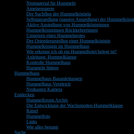
Nistmaterial für Hummeln
Ameisensperre
Der Suchflug der Hummelkönigin
Selbstansiedlung (passive Ansiedlung) der Hummelkönig
Aktive Ansiedlung von Hummelköniginnen
Hummelköniginnen Rückkehrerinnen
Umsetzen eines Hummelnestes
Der Orientierungsflug einer Hummelkönigin
Hummelkönigin im Hummelhaus
Wie erkenne ich ob ein Hummelhotel belegt ist?
Anleitung: Hummelklappe
Kontrolle Hummelhaus
Hummeln füttern
Hummelhaus
Hummelhaus Bauanleitungen
Hummelhaus Vergleich
Nistkasten Kamera
Entdecken
Hummelforum Archiv
Die Entwicklung der Wachsmotten-Hummelklappe
Rätsel
Hummelfoto
Links
Wie alles begann
Suche