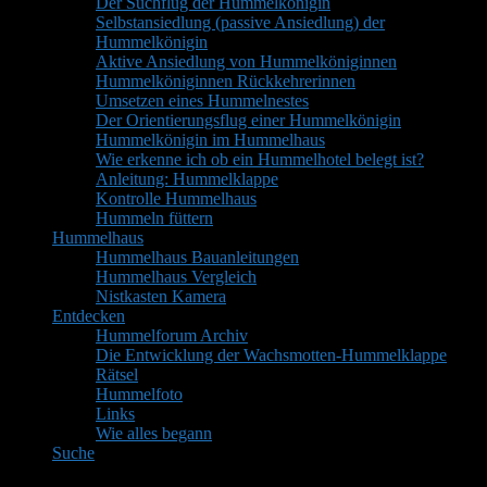
Der Suchflug der Hummelkönigin
Selbstansiedlung (passive Ansiedlung) der
Hummelkönigin
Aktive Ansiedlung von Hummelköniginnen
Hummelköniginnen Rückkehrerinnen
Umsetzen eines Hummelnestes
Der Orientierungsflug einer Hummelkönigin
Hummelkönigin im Hummelhaus
Wie erkenne ich ob ein Hummelhotel belegt ist?
Anleitung: Hummelklappe
Kontrolle Hummelhaus
Hummeln füttern
Hummelhaus
Hummelhaus Bauanleitungen
Hummelhaus Vergleich
Nistkasten Kamera
Entdecken
Hummelforum Archiv
Die Entwicklung der Wachsmotten-Hummelklappe
Rätsel
Hummelfoto
Links
Wie alles begann
Suche