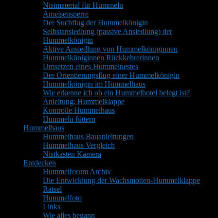
Nistmaterial für Hummeln
Ameisensperre
Der Suchflug der Hummelkönigin
Selbstansiedlung (passive Ansiedlung) der
Hummelkönigin
Aktive Ansiedlung von Hummelköniginnen
Hummelköniginnen Rückkehrerinnen
Umsetzen eines Hummelnestes
Der Orientierungsflug einer Hummelkönigin
Hummelkönigin im Hummelhaus
Wie erkenne ich ob ein Hummelhotel belegt ist?
Anleitung: Hummelklappe
Kontrolle Hummelhaus
Hummeln füttern
Hummelhaus
Hummelhaus Bauanleitungen
Hummelhaus Vergleich
Nistkasten Kamera
Entdecken
Hummelforum Archiv
Die Entwicklung der Wachsmotten-Hummelklappe
Rätsel
Hummelfoto
Links
Wie alles begann