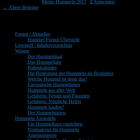
Veröffentlicht unter
Meine Hummeln 2017
|
2
Antworten
Hummel-
Beitragsnavigation
←
Ältere Beiträge
Tagebuch
Primärer
Inhaltsverzeichnis
Seitenleisten-
Forum / Aktuelles
Widgetbereich
Hummel Forum Übersicht
Lesestoff / Inhaltsverzeichnis
Wissen
Der Hummelstaat
Das Hummeljahr
Pollenkalender
Die Bedeutung der Hummeln als Bestäuber
Welche Hummel ist denn das?
Europäische Hummelarten
Hummeln aus aller Welt
Gefahren: Feinde und Parasiten
Gefahren: Nützliche Helfer
Hummeln kaufen?
Der Hummelgarten
Hummeln Ansiedeln
Ein Hummelhaus einrichten
Nistmaterial für Hummeln
Ameisensperre