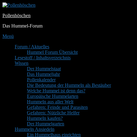
Zum
Inhalt
Pollenhöschen
springen
Das Hummel-Forum
Menü
Primäres
Forum / Aktuelles
Hummel Forum Übersicht
Menü
Lesestoff / Inhaltsverzeichnis
Wissen
Der Hummelstaat
Das Hummeljahr
Pollenkalender
Die Bedeutung der Hummeln als Bestäuber
Welche Hummel ist denn das?
Europäische Hummelarten
Hummeln aus aller Welt
Gefahren: Feinde und Parasiten
Gefahren: Nützliche Helfer
Hummeln kaufen?
Der Hummelgarten
Hummeln Ansiedeln
Ein Hummelhaus einrichten